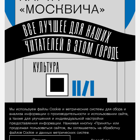
Мы используем файлы Сookie и метрические системы для сбора и
Уведомление 
анализа информации о производительности и использовании сайта,
а также для улучшения и индивидуальной настройки
предоставления информации. Нажимая кнопку «Принять» или
продолжая пользоваться сайтом, вы соглашаетесь на обработку
файлов Cookie и данных метрических систем.