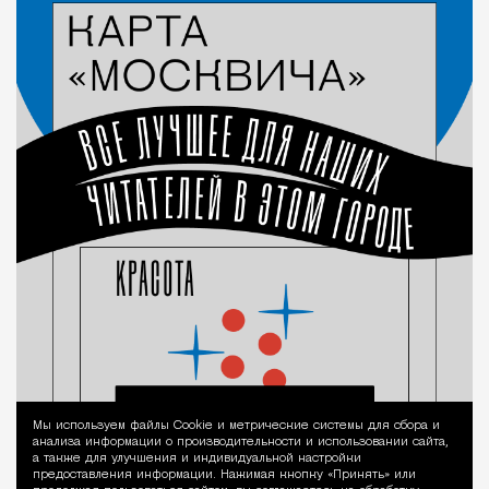
Мы используем файлы Сookie и метрические системы для сбора и
Уведомление 
анализа информации о производительности и использовании сайта,
а также для улучшения и индивидуальной настройки
предоставления информации. Нажимая кнопку «Принять» или