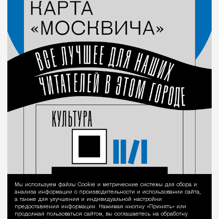
Мы используем файлы Сookie и метрические системы для сбора и
Уведомление 
анализа информации о производительности и использовании сайта,
а также для улучшения и индивидуальной настройки
предоставления информации. Нажимая кнопку «Принять» или
продолжая пользоваться сайтом, вы соглашаетесь на обработку