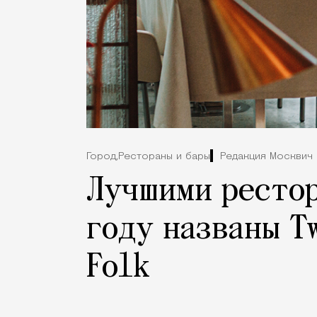
Город,
Рестораны и бары
Редакция Москвич
Лучшими рестор
году названы T
Folk