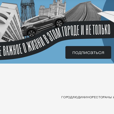
ГОРОД
ЛЮДИ
КИНО
РЕСТОРАНЫ 