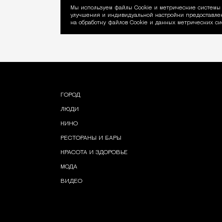
Мы используем файлы Сookie и метрические системы 
улучшения и индивидуальной настройки предоставлен
Уведомление об ис
на обработку файлов Cookie и данных метрических си
ГОРОД
ЛЮДИ
КИНО
РЕСТОРАНЫ И БАРЫ
КРАСОТА И ЗДОРОВЬЕ
МОДА
ВИДЕО