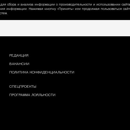
для сбора и анализа информации о производительности и использовании сайта
ия информации. Нажимая кнопку «Принять» или продолжая пользоваться сайто
пользовании Cookie
стем.
РЕДАКЦИЯ
ВАКАНСИИ
ПОЛИТИКА КОНФИДЕНЦИАЛЬНОСТИ
СПЕЦПРОЕКТЫ
ПРОГРАММА ЛОЯЛЬНОСТИ