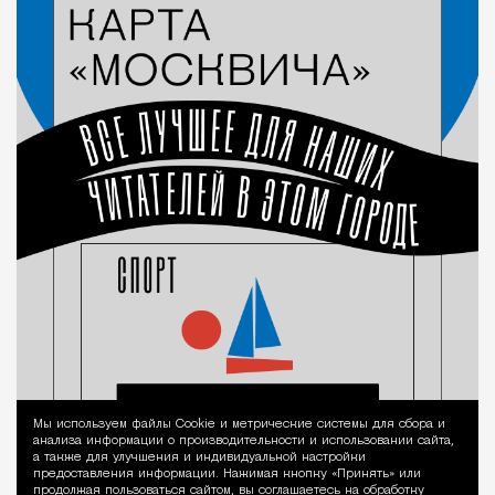
Мы используем файлы Сookie и метрические системы для сбора и
Уведомление 
анализа информации о производительности и использовании сайта,
а также для улучшения и индивидуальной настройки
предоставления информации. Нажимая кнопку «Принять» или
продолжая пользоваться сайтом, вы соглашаетесь на обработку