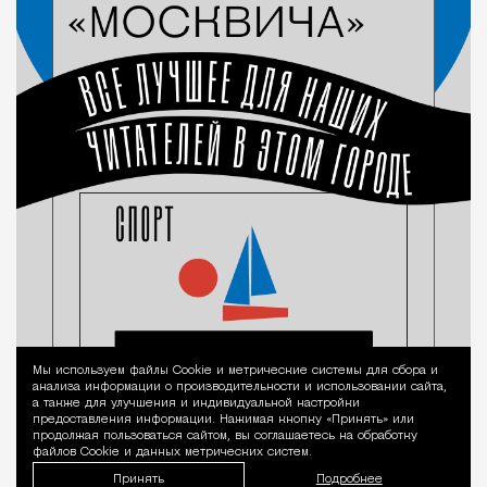
Мы используем файлы Сookie и метрические системы для сбора и
Уведомление 
анализа информации о производительности и использовании сайта,
а также для улучшения и индивидуальной настройки
предоставления информации. Нажимая кнопку «Принять» или
продолжая пользоваться сайтом, вы соглашаетесь на обработку
файлов Cookie и данных метрических систем.
Принять
Подробнее