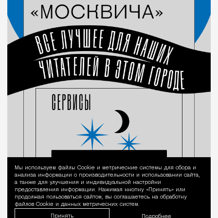
Мы используем файлы Сookie и метрические системы для сбора и
Уведомление 
анализа информации о производительности и использовании сайта,
а также для улучшения и индивидуальной настройки
предоставления информации. Нажимая кнопку «Принять» или
продолжая пользоваться сайтом, вы соглашаетесь на обработку
файлов Cookie и данных метрических систем.
Принять
Подробнее