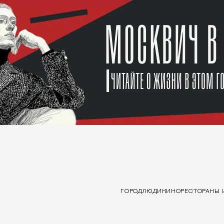
ГОРОД
ЛЮДИ
КИНО
РЕСТОРАНЫ 