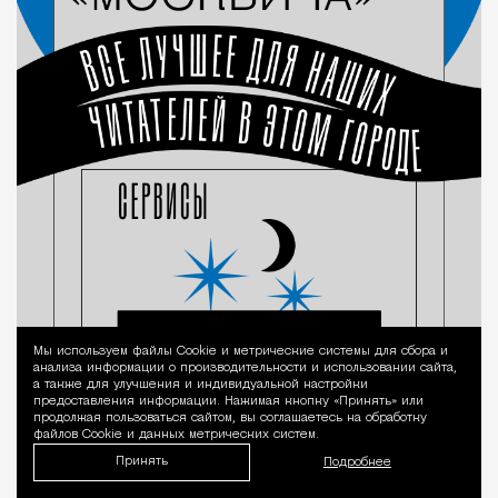
Мы используем файлы Сookie и метрические системы для сбора и
Уведомление 
анализа информации о производительности и использовании сайта,
а также для улучшения и индивидуальной настройки
предоставления информации. Нажимая кнопку «Принять» или
продолжая пользоваться сайтом, вы соглашаетесь на обработку
файлов Cookie и данных метрических систем.
Принять
Подробнее