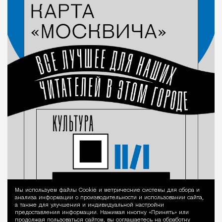
Мы используем файлы Сookie и метрические системы для сбора и
Уведомление 
анализа информации о производительности и использовании сайта,
а также для улучшения и индивидуальной настройки
предоставления информации. Нажимая кнопку «Принять» или
продолжая пользоваться сайтом, вы соглашаетесь на обработку