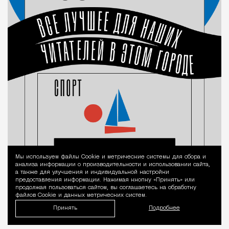
Мы используем файлы Сookie и метрические системы для сбора и
Уведомление 
анализа информации о производительности и использовании сайта,
а также для улучшения и индивидуальной настройки
предоставления информации. Нажимая кнопку «Принять» или
продолжая пользоваться сайтом, вы соглашаетесь на обработку
файлов Cookie и данных метрических систем.
Принять
Подробнее