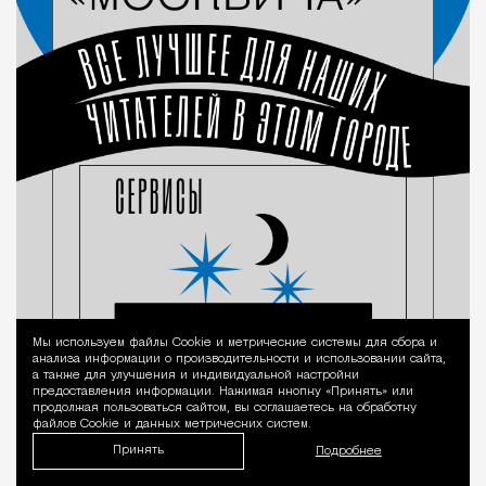
Мы используем файлы Сookie и метрические системы для сбора и
Уведомление 
анализа информации о производительности и использовании сайта,
а также для улучшения и индивидуальной настройки
предоставления информации. Нажимая кнопку «Принять» или
продолжая пользоваться сайтом, вы соглашаетесь на обработку
файлов Cookie и данных метрических систем.
Принять
Подробнее