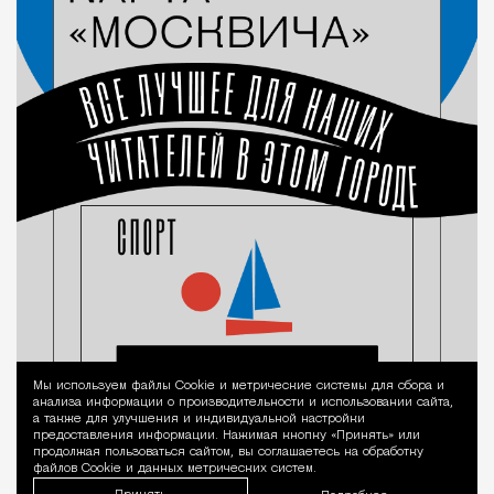
Мы используем файлы Сookie и метрические системы для сбора и
Уведомление 
анализа информации о производительности и использовании сайта,
а также для улучшения и индивидуальной настройки
предоставления информации. Нажимая кнопку «Принять» или
продолжая пользоваться сайтом, вы соглашаетесь на обработку
файлов Cookie и данных метрических систем.