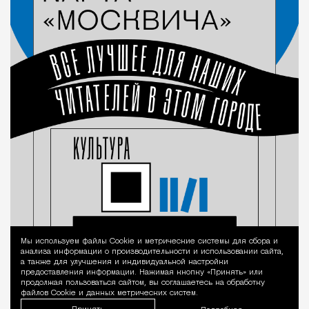
Мы используем файлы Сookie и метрические системы для сбора и
Уведомление 
анализа информации о производительности и использовании сайта,
а также для улучшения и индивидуальной настройки
предоставления информации. Нажимая кнопку «Принять» или
продолжая пользоваться сайтом, вы соглашаетесь на обработку
файлов Cookie и данных метрических систем.