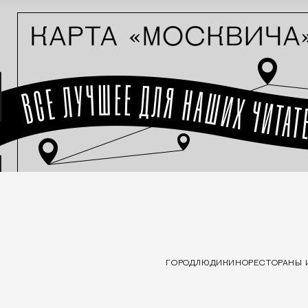
ГОРОД
ЛЮДИ
КИНО
РЕСТОРАНЫ 