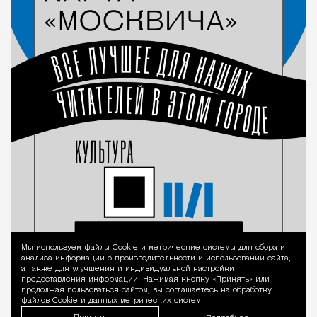
Мы используем файлы Сookie и метрические системы для сбора и
Уведомление 
анализа информации о производительности и использовании сайта,
а также для улучшения и индивидуальной настройки
предоставления информации. Нажимая кнопку «Принять» или
продолжая пользоваться сайтом, вы соглашаетесь на обработку
файлов Cookie и данных метрических систем.