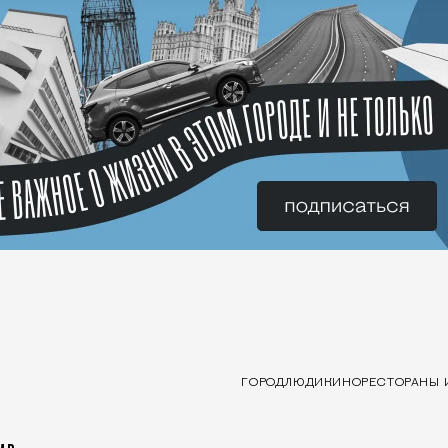
ГОРОД
ЛЮДИ
КИНО
РЕСТОРАНЫ 