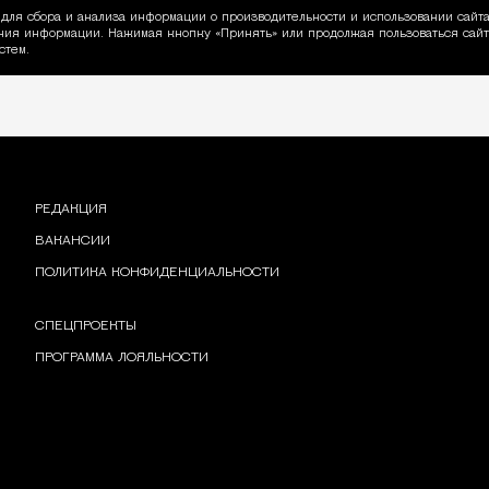
для сбора и анализа информации о производительности и использовании сайта
ия информации. Нажимая кнопку «Принять» или продолжая пользоваться сайто
пользовании Cookie
стем.
РЕДАКЦИЯ
ВАКАНСИИ
ПОЛИТИКА КОНФИДЕНЦИАЛЬНОСТИ
СПЕЦПРОЕКТЫ
ПРОГРАММА ЛОЯЛЬНОСТИ