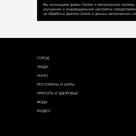
Мы используем файлы Сookie и метрические системы 
улучшения и индивидуальной настройки предоставлен
Уведомление об ис
на обработку файлов Cookie и данных метрических си
ГОРОД
ЛЮДИ
КИНО
РЕСТОРАНЫ И БАРЫ
КРАСОТА И ЗДОРОВЬЕ
МОДА
ВИДЕО