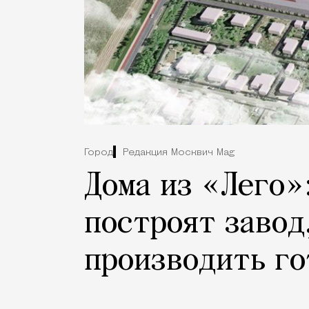
Город
Редакция Москвич Mag
Дома из «Лего»
построят завод
производить го