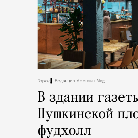
Город
Редакция Москвич Mag
В здании газет
Пушкинской пл
фудхолл