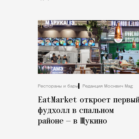
Рестораны и бары
Редакция Москвич Mag
EatMarket откроет первы
фудхолл в спальном
районе — в Щукино