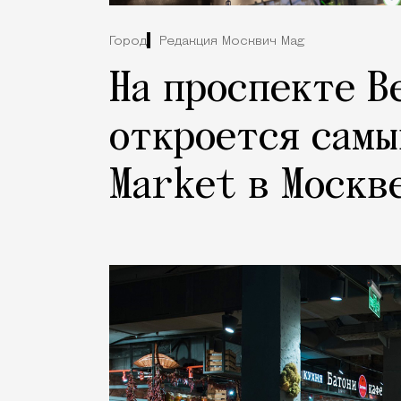
Город
Редакция Москвич Mag
На проспекте В
откроется самы
Market в Москв