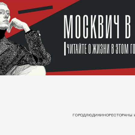
ГОРОД
ЛЮДИ
КИНО
РЕСТОРАНЫ 