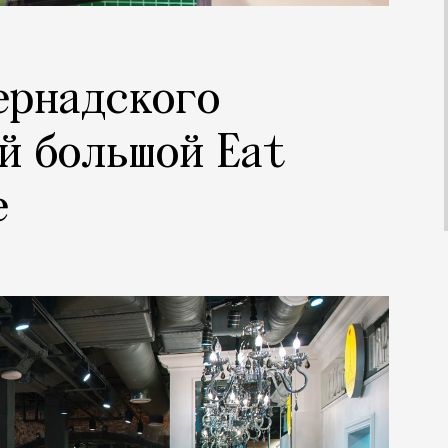
ернадского
й большой Eat
е