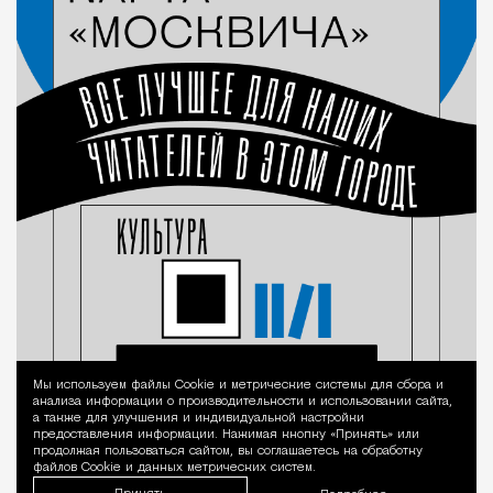
Мы используем файлы Сookie и метрические системы для сбора и
Уведомление 
анализа информации о производительности и использовании сайта,
а также для улучшения и индивидуальной настройки
предоставления информации. Нажимая кнопку «Принять» или
продолжая пользоваться сайтом, вы соглашаетесь на обработку
файлов Cookie и данных метрических систем.