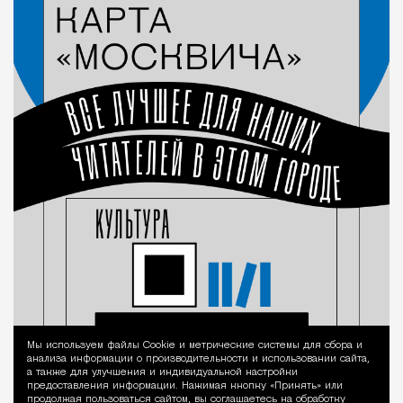
Мы используем файлы Сookie и метрические системы для сбора и
Уведомление 
анализа информации о производительности и использовании сайта,
а также для улучшения и индивидуальной настройки
предоставления информации. Нажимая кнопку «Принять» или
продолжая пользоваться сайтом, вы соглашаетесь на обработку