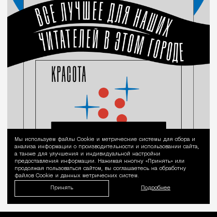
Мы используем файлы Сookie и метрические системы для сбора и
Уведомление 
анализа информации о производительности и использовании сайта,
а также для улучшения и индивидуальной настройки
предоставления информации. Нажимая кнопку «Принять» или
продолжая пользоваться сайтом, вы соглашаетесь на обработку
файлов Cookie и данных метрических систем.
Принять
Подробнее