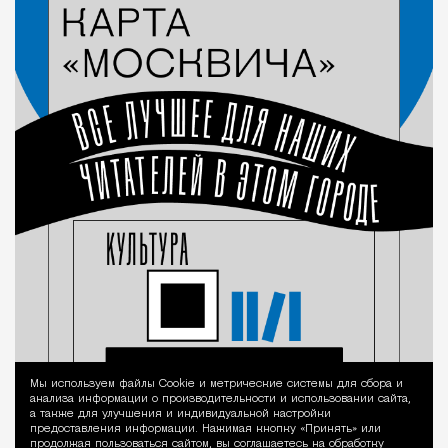
Мы используем файлы Сookie и метрические системы для сбора и
Уведомление 
анализа информации о производительности и использовании сайта,
а также для улучшения и индивидуальной настройки
предоставления информации. Нажимая кнопку «Принять» или
продолжая пользоваться сайтом, вы соглашаетесь на обработку