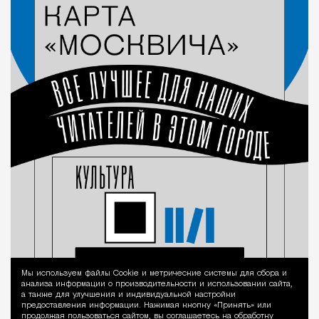
Мы используем файлы Сookie и метрические системы для сбора и
Уведомление 
анализа информации о производительности и использовании сайта,
а также для улучшения и индивидуальной настройки
предоставления информации. Нажимая кнопку «Принять» или
продолжая пользоваться сайтом, вы соглашаетесь на обработку