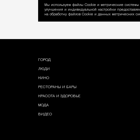
Мы используем файлы Сookie и метрические системы 
улучшения и индивидуальной настройки предоставлен
Уведомление об ис
на обработку файлов Cookie и данных метрических си
ГОРОД
ЛЮДИ
КИНО
РЕСТОРАНЫ И БАРЫ
КРАСОТА И ЗДОРОВЬЕ
МОДА
ВИДЕО