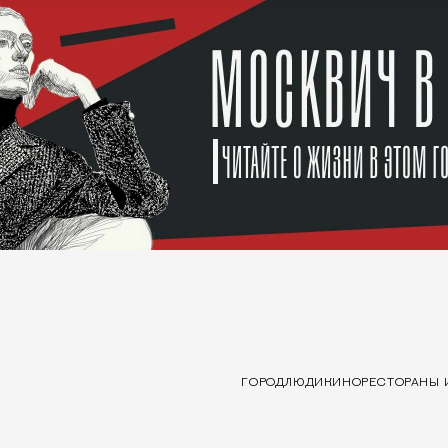
ГОРОД
ЛЮДИ
КИНО
РЕСТОРАНЫ 