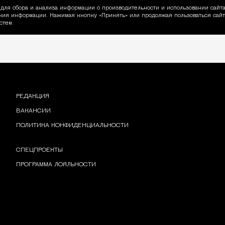
для сбора и анализа информации о производительности и использовании сайта
ия информации. Нажимая кнопку «Принять» или продолжая пользоваться сайто
пользовании Cookie
стем.
РЕДАКЦИЯ
ВАКАНСИИ
ПОЛИТИКА КОНФИДЕНЦИАЛЬНОСТИ
СПЕЦПРОЕКТЫ
ПРОГРАММА ЛОЯЛЬНОСТИ