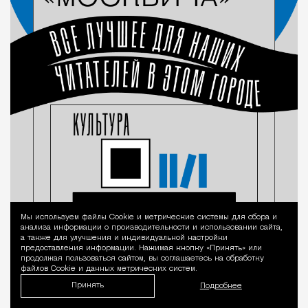
Мы используем файлы Сookie и метрические системы для сбора и
Уведомление 
анализа информации о производительности и использовании сайта,
а также для улучшения и индивидуальной настройки
предоставления информации. Нажимая кнопку «Принять» или
продолжая пользоваться сайтом, вы соглашаетесь на обработку
файлов Cookie и данных метрических систем.
Принять
Подробнее