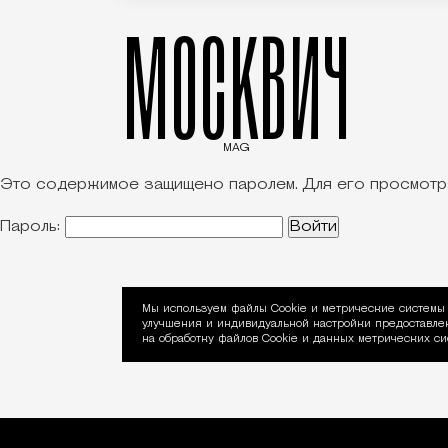
МОСКВИЧ
MAG
Редакция Москвич Mag
Спецпроект
Это содержимое защищено паролем. Для его просмотра 
Пароль:
Мы используем файлы Сookie и метрические системы 
улучшения и индивидуальной настройки предоставлен
Уведомление об ис
на обработку файлов Cookie и данных метрических си