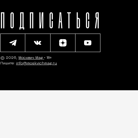
ПОДПИСАТЬСЯ
© 2026,
Москвич Mag
• 18+
Пишите:
info@moskvichmag.ru