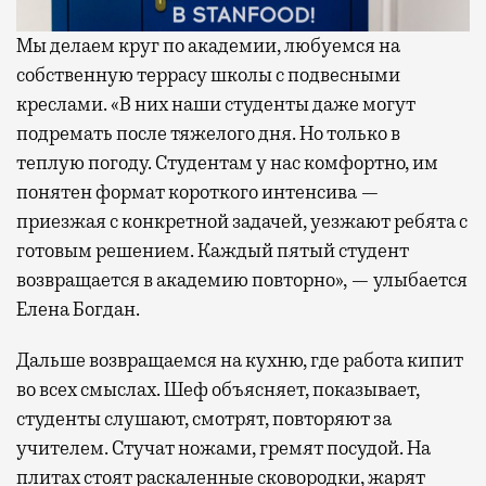
Мы делаем круг по академии, любуемся на
собственную террасу школы с подвесными
креслами. «В них наши студенты даже могут
подремать после тяжелого дня. Но только в
теплую погоду. Студентам у нас комфортно, им
понятен формат короткого интенсива —
приезжая с конкретной задачей, уезжают ребята с
готовым решением. Каждый пятый cтудент
возвращается в академию повторно», — улыбается
Елена Богдан.
Дальше возвращаемся на кухню, где работа кипит
во всех смыслах. Шеф объясняет, показывает,
студенты слушают, смотрят, повторяют за
учителем. Стучат ножами, гремят посудой. На
плитах стоят раскаленные сковородки, жарят