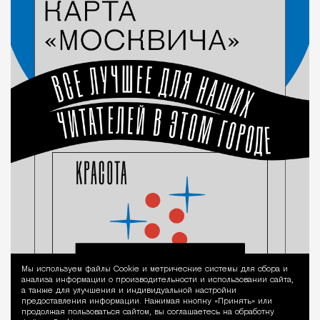
Мы используем файлы Сookie и метрические системы для сбора и
Уведомление 
анализа информации о производительности и использовании сайта,
а также для улучшения и индивидуальной настройки
предоставления информации. Нажимая кнопку «Принять» или
продолжая пользоваться сайтом, вы соглашаетесь на обработку