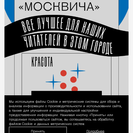
Мы используем файлы Сookie и метрические системы для сбора и
Уведомление 
анализа информации о производительности и использовании сайта,
а также для улучшения и индивидуальной настройки
предоставления информации. Нажимая кнопку «Принять» или
продолжая пользоваться сайтом, вы соглашаетесь на обработку
файлов Cookie и данных метрических систем.
Принять
Подробнее