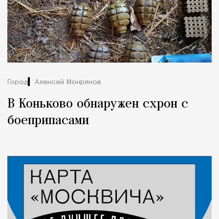
Город
Алексей Мокряков
В Коньково обнаружен схрон с
боеприпасами