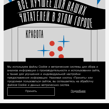
Мы используем файлы Сookie и метрические системы для сбора и
Уведомление 
анализа информации о производительности и использовании сайта,
а также для улучшения и индивидуальной настройки
предоставления информации. Нажимая кнопку «Принять» или
продолжая пользоваться сайтом, вы соглашаетесь на обработку
файлов Cookie и данных метрических систем.
Принять
Подробнее