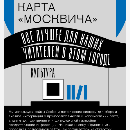
Мы используем файлы Сookie и метрические системы для сбора и
Уведомление 
анализа информации о производительности и использовании сайта,
а также для улучшения и индивидуальной настройки
предоставления информации. Нажимая кнопку «Принять» или
продолжая пользоваться сайтом, вы соглашаетесь на обработку