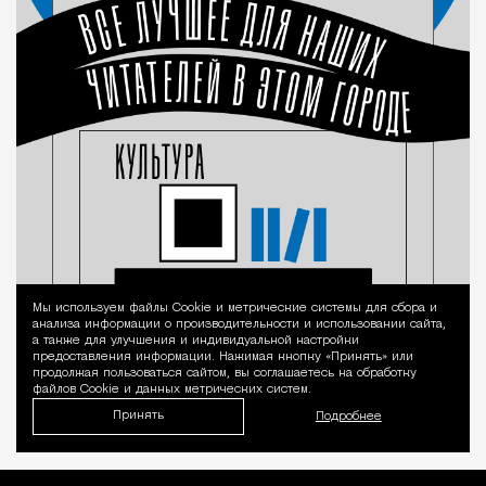
Мы используем файлы Сookie и метрические системы для сбора и
Уведомление 
анализа информации о производительности и использовании сайта,
а также для улучшения и индивидуальной настройки
предоставления информации. Нажимая кнопку «Принять» или
продолжая пользоваться сайтом, вы соглашаетесь на обработку
файлов Cookie и данных метрических систем.
Принять
Подробнее