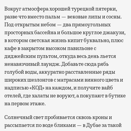
Вокруг атмосфера хорошей турецкой пятерки,
разве что вместо пальм — вековые липы и сосны.
Под открытым небом — два прямоугольных
просторных бассейна и большое круглое джакузи,
в котором светская жизнь кипит буквально, плюс
кафе в закрытом высоком павильоне с
диджейским пультом, откуда весь день льется
ненавязчивый лаундж. Добавьте сюда рябь
голубой воды, аккуратно расставленные ряды
широких шезлонгов с матрасами винного цвета и
надписью «КОД» на каждом, и получите вайб
отелей, где халаты не воруют, а покупают в бутике
на первом этаже.
Солнечный свет пробивается сквозь кроны и
рассыпается по воде бликами — в Дубае за такой