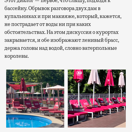
Этот диалог — первое, что слышу, подходя к
бассейну. Обрывок разговора двух дам в
купальниках и при макияже, который, кажется,
не пострадает от воды ни при каких
обстоятельствах. На этом дискуссия о курортах
закрывается, и обе изображают ленивый брасс,
держа головы над водой, словно ватерпольные
королевы.