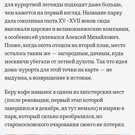
для курортной легенды подходят даже больше,
чем кажется на первый взгляд. Название парку
дала соколиная охота XV−XVII веков: сюда
выезжали царские и великокняжеские компании,
а особенно ей увлекался Алексей Михайлович.
Позже, когда охота отошла на второй план, место
осталось таким же — загородным, дачным, куда
москвичи убегали от летней духоты. Так что идея
дома-курорта для этой точки на карте — не
выдумка, а возвращение к истокам.
Беру кофе навынос в одном из хипстерских мест
(после реновации, первый этап которой
завершился в декабре, их тут немало) и ныряю в
парк, который сильно преобразился, но
старомосковского очарования своего не потерял.