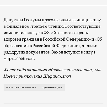
Депутаты Госдумы проголосовали за инициативу
в финальном, третьем чтении. Соответствующие
изменения внесут в ФЗ «Об основах охраны
здоровья граждан в Российской Федерации» и «Об
образовании в Российской Федерации», а также
ряд других документов. Закон вступит в силу 1
марта 2026 года.
Фото: кадр из фильма «Кавказская пленница, или
Новые приключения Шурика», 1969
В России принят резонансный закон, направленный 
закон о наставничестве
студенты-медики