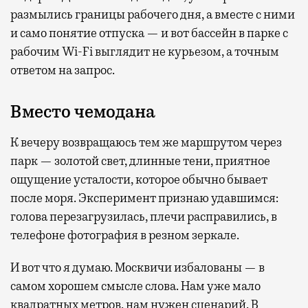
размылись границы рабочего дня, а вместе с ними
и само понятие отпуска — и вот бассейн в парке с
рабочим Wi-Fi выглядит не курьезом, а точным
ответом на запрос.
Вместо чемодана
К вечеру возвращаюсь тем же маршрутом через
парк — золотой свет, длинные тени, приятное
ощущение усталости, которое обычно бывает
после моря. Эксперимент признаю удавшимся:
голова перезагрузилась, плечи расправились, в
телефоне фотография в резном зеркале.
И вот что я думаю. Москвичи избалованы — в
самом хорошем смысле слова. Нам уже мало
квадратных метров, нам нужен сценарий. В