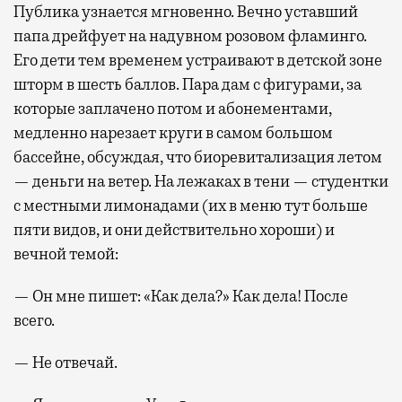
Публика узнается мгновенно. Вечно уставший
папа дрейфует на надувном розовом фламинго.
Его дети тем временем устраивают в детской зоне
шторм в шесть баллов. Пара дам с фигурами, за
которые заплачено потом и абонементами,
медленно нарезает круги в самом большом
бассейне, обсуждая, что биоревитализация летом
— деньги на ветер. На лежаках в тени — студентки
с местными лимонадами (их в меню тут больше
пяти видов, и они действительно хороши) и
вечной темой:
— Он мне пишет: «Как дела?» Как дела! После
всего.
— Не отвечай.