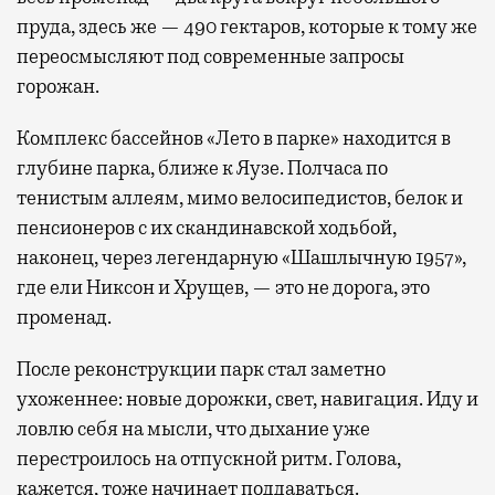
пруда, здесь же — 490 гектаров, которые к тому же
переосмысляют под современные запросы
горожан.
Комплекс бассейнов «Лето в парке» находится в
глубине парка, ближе к Яузе. Полчаса по
тенистым аллеям, мимо велосипедистов, белок и
пенсионеров с их скандинавской ходьбой,
наконец, через легендарную «Шашлычную 1957»,
где ели Никсон и Хрущев, — это не дорога, это
променад.
После реконструкции парк стал заметно
ухоженнее: новые дорожки, свет, навигация. Иду и
ловлю себя на мысли, что дыхание уже
перестроилось на отпускной ритм. Голова,
кажется, тоже начинает поддаваться.