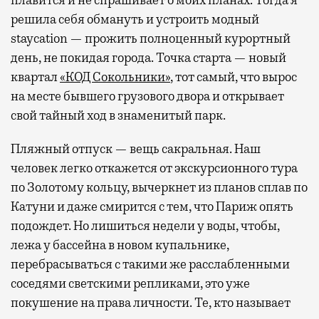
плавится и не спрашивает о моих планах. Тогда я
решила себя обмануть и устроить модный
staycation — прожить полноценный курортный
день, не покидая города. Точка старта — новый
квартал
«КОД Сокольники»
, тот самый, что вырос
на месте бывшего грузового двора и открывает
свой тайный ход в знаменитый парк.
Пляжный отпуск — вещь сакральная. Наш
человек легко откажется от экскурсионного тура
по Золотому кольцу, вычеркнет из планов сплав по
Катуни и даже смирится с тем, что Париж опять
подождет. Но лишиться недели у воды, чтобы,
лежа у бассейна в новом купальнике,
перебрасываться с такими же расслабленными
соседями светскими репликами, это уже
покушение на права личности. Те, кто называет