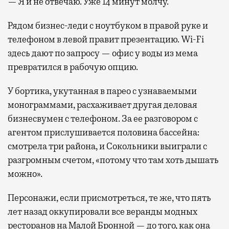
— Я и не отвечаю. Уже 14 минут молчу.
Рядом бизнес-леди с ноутбуком в правой руке и
телефоном в левой правит презентацию. Wi-Fi
здесь дают по запросу — офис у воды из мема
превратился в рабочую опцию.
У бортика, укутанная в парео с узнаваемыми
монограммами, расхаживает другая деловая
бизнесвумен с телефоном. За ее разговором с
агентом прислушивается половина бассейна:
смотрела три района, и Сокольники выиграли с
разгромным счетом, «потому что там хоть дышать
можно».
Персонажи, если присмотреться, те же, что пять
лет назад оккупировали все веранды модных
ресторанов на Малой Бронной — до того, как она