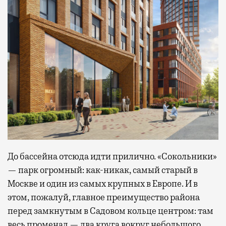
До бассейна отсюда идти прилично. «Сокольники»
— парк огромный: как-никак, самый старый в
Москве и один из самых крупных в Европе. И в
этом, пожалуй, главное преимущество района
перед замкнутым в Садовом кольце центром: там
весь променад — два круга вокруг небольшого