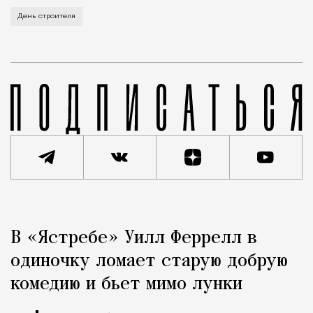
В этом году профессиональный праздник День строи
День строителя
Реклама
Редакция Москвич Mag
В «Ястребе» Уилл Феррелл в
Город
одиночку ломает старую добрую
комедию и бьет мимо лунки