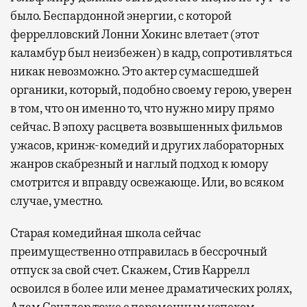
было. Беспардонной энергии, с которой
феррелловский Лонни Хокинс влетает (этот
каламбур был неизбежен) в кадр, сопротивляться
никак невозможно. Это актер сумасшедшей
органики, который, подобно своему герою, уверен
в том, что он именно то, что нужно миру прямо
сейчас. В эпоху расцвета возвышенных фильмов
ужасов, кринж-комедий и других лабораторных
жанров скабрезный и наглый подход к юмору
смотрится и вправду освежающе. Или, во всяком
случае, уместно.
Старая комедийная школа сейчас
преимущественно отправилась в бессрочный
отпуск за свой счет. Скажем, Стив Каррелл
освоился в более или менее драматических ролях,
Адам Сэндлер тоже с переменным успехом