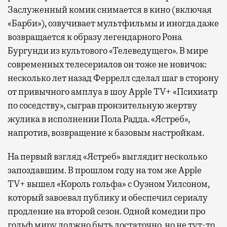
Заслуженный комик снимается в кино (включая
«Барби»), озвучивает мультфильмы и иногда даже
возвращается к образу легендарного Рона
Бургунди из культового «Телеведущего». В мире
современных телесериалов он тоже не новичок:
несколько лет назад Феррелл сделал шаг в сторону
от привычного амплуа в шоу Apple TV+ «Психиатр
по соседству», сыграв пронзительную жертву
жулика в исполнении Пола Радда. «Ястреб»,
напротив, возвращение к базовым настройкам.
На первый взгляд «Ястреб» выглядит несколько
запоздавшим. В прошлом году на том же Apple
TV+ вышел «Король гольфа» с Оуэном Уилсоном,
который завоевал публику и обеспечил сериалу
продление на второй сезон. Одной комедии про
гольф миру должно быть достаточно, но не тут-то