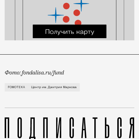
Фото: fondalisa.ru/fund
На прошлой неделе в Нижнем Новгороде открылся реа
FOMOTEKA
Центр им. Дмитрия Маркова