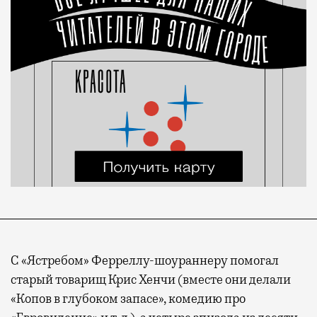
С «Ястребом» Ферреллу-шоураннеру помогал
старый товарищ Крис Хенчи (вместе они делали
«Копов в глубоком запасе», комедию про