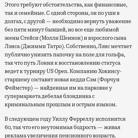
Этого требуют обстоятельства, как финансовые,
так и семейные. С одной стороны, он по уши в
долгах, с другой — необходимо вернуть уважение
без пяти минут бывшей, но все еще любимой
жены Стейси (Молли Шеннон) и взрослого сына
Лэнса (Джимми Татро). Собственно, Лэнс мечтает
публично унизить папочку на поле для гольфа,
так что путь Лонни к восстановлению статуса
ведет к турниру US Open. Компанию Хокинсу-
старшему составит новая кедди Сэм (Форчун
Феймстер) — найденная им на парковке у
супермаркета дебелая блондинка с
криминальным прошлым и острым языком.
В следующем году Уиллу Ферреллу исполнится
60, так что его неутомимая бодрость — живая
реклама увеличения пенсионного возраста.