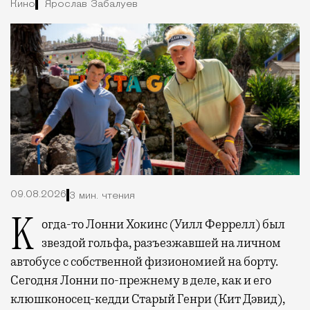
Кино
Ярослав Забалуев
09.08.2026
3 мин. чтения
Когда-то Лонни Хокинс (Уилл Феррелл) был
звездой гольфа, разъезжавшей на личном
автобусе с собственной физиономией на борту.
Сегодня Лонни по-прежнему в деле, как и его
клюшконосец-кедди Старый Генри (Кит Дэвид),