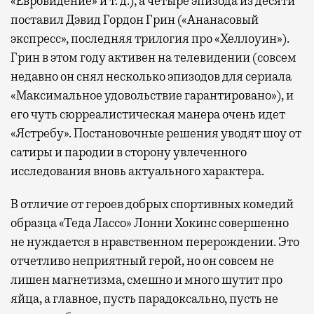
«Евровидение» и т. д.), а четыре эпизода из десяти
поставил Дэвид Гордон Грин («Ананасовый
экспресс», последняя трилогия про «Хеллоуин»).
Грин в этом году активен на телевидении (совсем
недавно он снял несколько эпизодов для сериала
«Максимальное удовольствие гарантировано»), и
его чуть сюрреалистическая манера очень идет
«Ястребу». Постановочные решения уводят шоу от
сатиры и пародии в сторону увлеченного
исследования вновь актуального характера.
В отличие от героев добрых спортивных комедий
образца «Теда Лассо» Лонни Хокинс совершенно
не нуждается в нравственном перерождении. Это
отчетливо неприятный герой, но он совсем не
лишен магнетизма, смешно и много шутит про
яйца, а главное, пусть парадоксально, пусть не