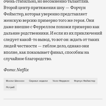
очень стабильно, но несомненно талантлив.
Второй центр притяжения шоу — Форчун
Феймстер, которая уверенно представляет
женскую версию примерно того же героя. Они
даже внешне с Ферреллом похожи примерно как
дальние родственники. И если из их приключений
следует какой-то вывод, то вот он: ждать от таких
людей честности — гиблое дело, однако они
вполне, как показывает финал, способны на
случайное благородство.
Фото: Netflix
Когда-то Лонни Хокинс (Уилл Феррелл) был звездой 
Молли Шеннон
Сериал недели
Уилл Феррелл
Форчун Феймстер
Ястреб