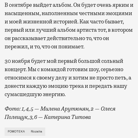
В сентябре выйдет альбом. Он будет очень ярким и
насыщенным, наполненным честными эмоциями
и моей жизненной историей. Как часто бывает,
первый или лучший альбом артиста тот, в котором
он рассказывает действительно то, что он
пережил, и то, что он понимает.
30 ноября будет мой первый большой сольный
концерт. Мы с командой готовим шоу, серьезно
относимся к своему делу и хотим не просто петь, а
донести каждую эмоцию трека и передать нашу
сумасшедшую энергию.
Фото: 1, 4, 5 — Милена Арутюнян, 2 — Олеся
Полещук, 3, 6 — Катерина Титова
Если вы слышали о певице Rozalia только благодаря 
FOMOTEKA
Rozalia