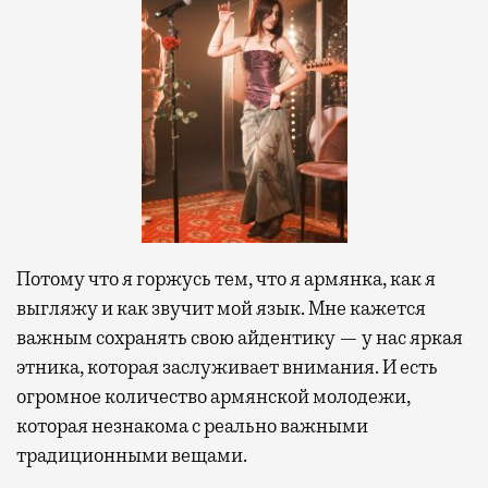
Потому что я горж
усь тем, что я армянка, как я
выгляжу и как звучит мой язык. Мне кажется
важным сохранять свою а
йдентику — у нас яркая
этника, которая заслуживает внимания. И есть
огромное количество армянской молодежи,
которая незнакома с реально важными
традиционными вещами.