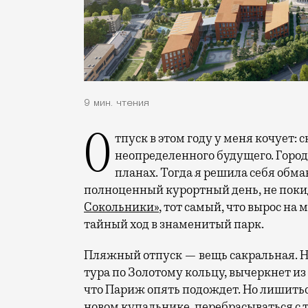
9 мин. чтения
Отпуск в этом году у меня кочует: сначала переехал на август, потом в область
неопределенного будущего. Город
планах. Тогда я решила себя обм
полноценный курортный день, не покид
Сокольники»
, тот самый, что вырос на
тайный ход в знаменитый парк.
Пляжный отпуск — вещь сакральная. Н
тура по Золотому кольцу, вычеркнет из
что Париж опять подождет. Но лишиться
новом купальнике, перебрасываться с