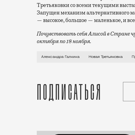
Третьяковки со всеми текущими выста
Запущен механизм альтернативного ма
— высокое, большое — маленькое, и вс
Почувствовать себя Алисой в Стране ч
октября по 18 ноября.
С огромными чашками и кастрюлями. Гля
Александра Галкина
Новая Третьяковка
П
Подписаться
Статья
Редакция Москвич Mag
Город