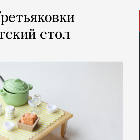
Третьяковки
тский стол