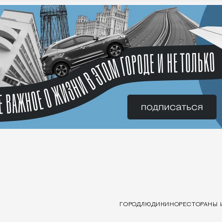
ГОРОД
ЛЮДИ
КИНО
РЕСТОРАНЫ 