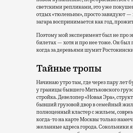
светскими репликами, это уже покушени
отдых «тюленьим», просто завидуют — 
загара воспринимается как год, прожит
Поэтому мой эксперимент был не про э
билетах — хотя и про нее тоже. Он был п
когда за деревьями шумит Ростокински
Тайные тропы
Начинаю утро там, где через пару лет
у границы бывшего Митьковского грузо
стройка. Девелопер «Новая Эра», стр
бывший грузовой двор в семейный жило
полноценный кластер с жильем, совре
когда-то на карте Москвы только намеч
желанные адреса города. Сокольники яв