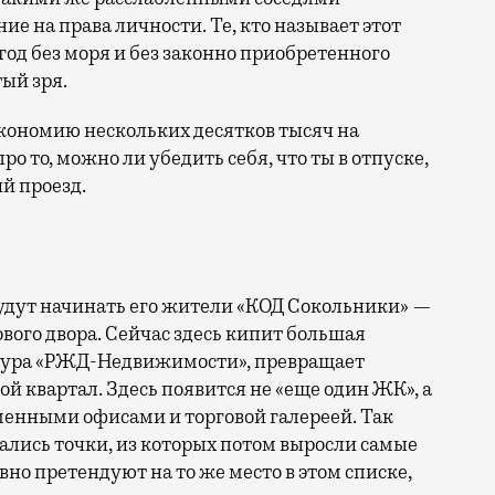
е на права личности. Те, кто называет этот
год без моря и без законно приобретенного
ый зря.
кономию нескольких десятков тысяч на
ро то, можно ли убедить себя, что ты в отпуске,
й проезд.
 будут начинать его жители «КОД Сокольники» —
вого двора. Сейчас здесь кипит большая
уктура «РЖД-Недвижимости», превращает
й квартал. Здесь появится не «еще один ЖК», а
менными офисами и торговой галереей. Так
ались точки, из которых потом выросли самые
но претендуют на то же место в этом списке,