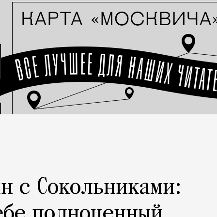
н с Сокольниками:
ебе полноценный