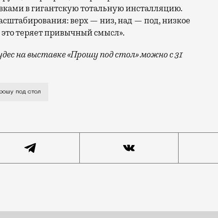
вками в гигантскую тотальную инсталляцию.
сштабирования: верх — низ, над — под, низкое
е это теряет привычный смысл».
удес на выставке «Прошу под стол»
можно с 31
дя на макет, конечно, не скажешь, какого размера эт
рошу под стол