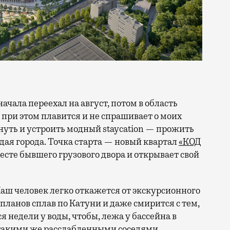
 при этом плавится и не спрашивает о моих
ануть и устроить модный staycation — прожить
ая города. Точка старта — новый квартал
«КОД
 месте бывшего грузового двора и открывает свой
аш человек легко откажется от экскурсионного
 планов сплав по Катуни и даже смирится с тем,
 недели у воды, чтобы, лежа у бассейна в
 такими же расслабленными соседями