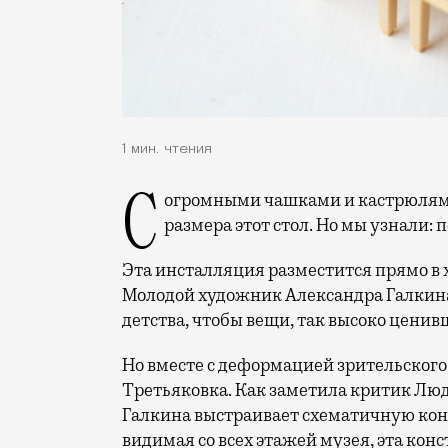
1 мин. чтения
С огромными чашками и кастрюлями. Глядя на макет, конечно, не скажешь, какого
размера этот стол. Но мы узнали:
Эта инсталляция разместится прямо в 
Молодой художник Александра Галкина
детства, чтобы вещи, так высоко ценив
Но вместе с деформацией зрительского
Третьяковка. Как заметила критик Люд
Галкина выстраивает схематичную конст
видимая со всех этажей музея, эта ко