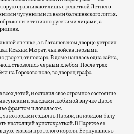
оторую сравнивают лишь с решеткой Летнего
шенными чугунными львами баташевского литья.
зображены с типично русскими лицами, а
рициев.
ольшой спешке, а в баташевском дворце устроил
шал Иоахим Мюрат, чьи войска первыми
ло дворец от пожара. В доме нашлась одна сайка,
овольствовались черным хлебом. После трех
л на Горохово поле, во дворец графа
 всех детей, и оставил свое огромное состояние
 Выксунскими заводами любимой внучке Дарье
мье франтом и ловеласом.
, за которыми ездила в Париж, на каждом балу
ть настоящей аристократкой. В Париже ее
 духе сказки про голого короля. Вернувшись в