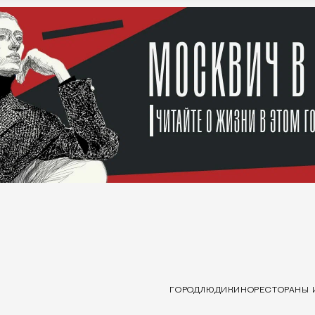
ГОРОД
ЛЮДИ
КИНО
РЕСТОРАНЫ 