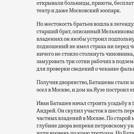
открывали больницы, приюты, бесплат
театр и даже Московский зоопарк.
Но жестокость братьев вошла в легенд
старший брат, описанный Мельниковым-
владениях он якобы устроил подпольну
подношений не имел страха ни перед ч
ничего не стоило столкнуть чиновника,
замуровать три сотни рабочих в подзем
для проверки сведений о чеканке фал
Получив дворянство, Баташевы стали за
осел в Москве, и дом на Яузе построил 
Иван Баташев начал строить усадьбу в 1
Андрей. Он скупил участок в шесть пер
частных владений в Москве. По старой 
глубине двора вопреки петровскому ук
идти вровень по краю тротуара. Но Бат