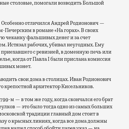
ные столовые, помогали возводить Большой
у. Особенно отличился Андрей Родионович —
Печерским в романе «На горах». В своих
ю чеканку фальшивых денег и за счет
ем. Истязал рабочих, убивал неугодных. Ему
 приехавшего с ревизией, в доменную печь или
елье, когда от Павла I были прислана комиссия
ьшивых монет.
водить свои дома в столицах. Иван Родионович
его крепостной архитектор Кисельников.
799-м — в том же году, когда скончался его брат
еулков — это было тогда одно из самых больших
московской традиции главный дом стоит в
азу о красных линиях, когда все дома должны
ашев нашел способ обойти царев указ — на