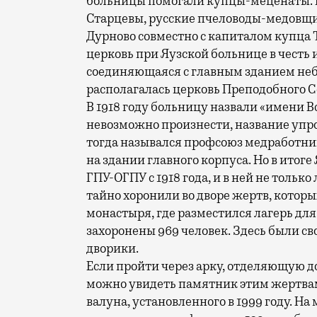
больницы помогали купцы-меценаты. В
Старцевы, русские пчеловоды-медовщик
Дурново совместно с капиталом купца Т
церковь при Яузской больнице в честь 
соединяющаяся с главным зданием неб
располагалась церковь Преподобного 
В 1918 году больницу назвали «имени В
невозможно произнести, название упр
тогда назывался профсоюз медработник
на здании главного корпуса. Но в итог
ГПУ-ОГПУ с 1918 года, и в ней не только
тайно хоронили во дворе жертв, которы
монастыря, где разместился лагерь для 
захоронены 969 человек. Здесь были св
дворики.
Если пройти через арку, отделяющую до
можно увидеть памятник этим жертвам 
валуна, установленного в 1999 году. Н