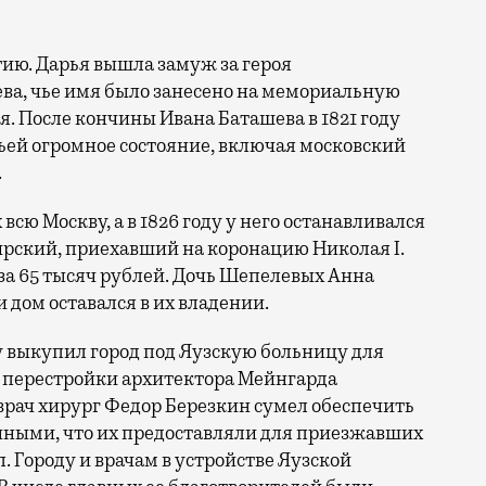
тию. Дарья вышла замуж за героя
ва, чье имя было занесено на мемориальную
я. После кончины Ивана Баташева в 1821 году
ьей огромное состояние, включая московский
.
всю Москву, а в 1826 году у него останавливался
рский, приехавший на коронацию Николая I.
 за 65 тысяч рублей. Дочь Шепелевых Анна
 дом оставался в их владении.
ду выкупил город под Яузскую больницу для
ле перестройки архитектора Мейнгарда
вврач хирург Федор Березкин сумел обеспечить
ными, что их предоставляли для приезжавших
 Городу и врачам в устройстве Яузской