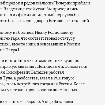
чей предок и родоначальник Чичерин прибыл в
г. Владелицы этой усадьбы приходились
, и по их фамилии местный переулок был
сте был возведен дворец Баташевых, ставший
дному из братьев, Ивану Родионовичу
и гектара, что соответствовало статусу
вых», вместе с ними основавших в России
а Петра I.
ли из старинных потомственных кузнецов
апрямую связаны с Демидовыми. Основатель
ан Тимофеевич Баташев работал
уле, а разбогатев, завел в 1716 году и
а, столь потребного тогда для России. Более
оял у истоков производства знаменитых
чественным в Европе. А еще Баташевы