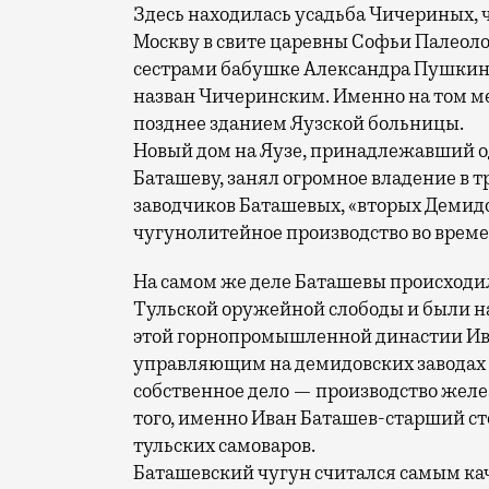
Здесь находилась усадьба Чичериных, 
Москву в свите царевны Софьи Палеоло
сестрами бабушке Александра Пушкина
назван Чичеринским. Именно на том ме
позднее зданием Яузской больницы.
Новый дом на Яузе, принадлежавший о
Баташеву, занял огромное владение в тр
заводчиков Баташевых, «вторых Демидо
чугунолитейное производство во времен
На самом же деле Баташевы происходи
Тульской оружейной слободы и были н
этой горнопромышленной династии Ив
управляющим на демидовских заводах в Т
собственное дело — производство желез
того, именно Иван Баташев-старший ст
тульских самоваров.
Баташевский чугун считался самым ка