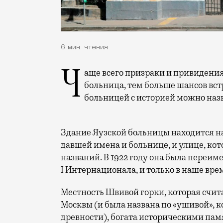
6 мин. чтения
Чаще всего призраки и привидения встречаются в больницах. И чем старше
больница, тем больше шансов вст
больницей с историей можно назв
Здание Яузской больницы находится на
давшей имена и больнице, и улице, кот
названий. В 1922 году она была переи
I Интернационала, и только в наше вре
Местность Швивой горки, которая счит
Москвы (и была названа по «ушивой», к
древности), богата историческими па