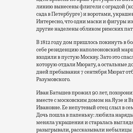
линию вынесены флигели с оградой (к
сада в Петербурге) и воротами, укра
Интересно, что одни маски и фигуры и
другие наделены обликом римских пат
В 1812 году дом пришлось покинуть в б
себе резиденцию наполеоновский мар
входили в пустую Москву. Зато это спас
которую отдали Мюрату, а остальные д
дней пребывания 7 сентября Мюрат отбы
Разумовского.
Иван Баташев прожил 90 лет, похоронив
вместе с московским домом на Яузе и
Ивановне. Ее непутевый отец слыл в се
Дочь пошла в папеньку: любила наряды
меняла украшения и старалась выгляде
разыгрывали, рассказывали небылицы в