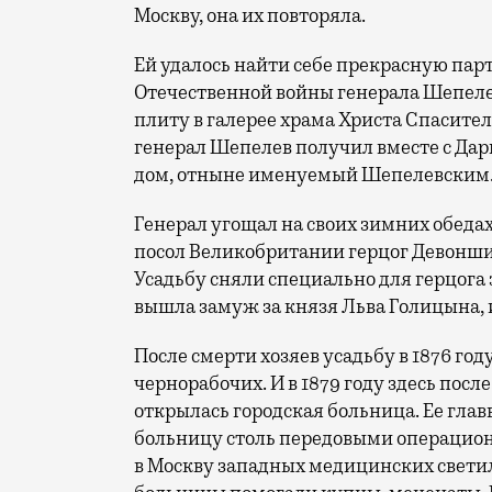
Москву, она их повторяла.
Ей удалось найти себе прекрасную пар
Отечественной войны генерала Шепеле
плиту в галерее храма Христа Спасител
генерал Шепелев получил вместе с Дар
дом, отныне именуемый Шепелевским
Генерал угощал на своих зимних обедах 
посол Великобритании герцог Девонши
Усадьбу сняли специально для герцога
вышла замуж за князя Льва Голицына, и
После смерти хозяев усадьбу в 1876 го
чернорабочих. И в 1879 году здесь пос
открылась городская больница. Ее гла
больницу столь передовыми операцион
в Москву западных медицинских светил.