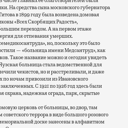
 числе главных ее благотворителей были
и. На средства сына московского губернатора
итова в 1899 году была возведена домовая
иконы «Всех Скорбящих Радость»,
ольшим переходом. А на первом этаже
Сергия для отпевания умерших.
семедикосантруда», но, поскольку это было
остили — «больница имени Медсантруд», как
ов. Такое название можно и сегодня увидеть
е Яузская больница стала ведомственной для
 лечили чекистов, но и расстреливали, и даже
х по ночам привозили из Ивановского
заключенных. С 1921 по 1926 год здесь были
оя охрана, надежная ограда, парк, скрытые
мовую церковь от больницы, во двор, там
советского террора в виде большого розового
а мемориальной доске занесены в алфавитном