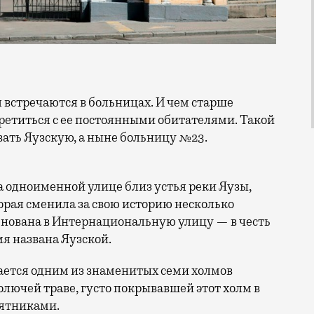
ретиться с ее постоянными обитателями. Такой
ать Яузскую, а ныне больницу №23.
 одноименной улице близ устья реки Яузы,
орая сменила за свою историю несколько
менована в Интернациональную улицу — в честь
мя названа Яузской.
ается одним из знаменитых семи холмов
олючей траве, густо покрывавшей этот холм в
мятниками.