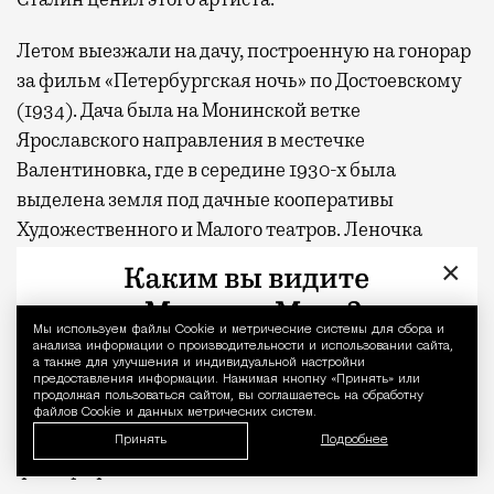
Летом выезжали на дачу, построенную на гонорар
за фильм «Петербургская ночь» по Достоевскому
(1934). Дача была на Монинской ветке
Ярославского направления в местечке
Валентиновка, где в середине 1930-х была
выделена земля под дачные кооперативы
Художественного и Малого театров. Леночка
Добронравова была одной из местных заводил.
×
Она лихо гоняла в футбол и блистала на
волейбольной площадке. Волейбол заменял
Мы используем файлы Сookie и метрические системы для сбора и
Уведомление 
дачникам кино и танцы, поглазеть на игру
анализа информации о производительности и использовании сайта,
а также для улучшения и индивидуальной настройки
собирался весь местный бомонд, от Веры
предоставления информации. Нажимая кнопку «Принять» или
продолжая пользоваться сайтом, вы соглашаетесь на обработку
Пашенной до Александра Вертинского. До конца
файлов Cookie и данных метрических систем.
жизни у Добронравовой в гостиной стояла
Принять
Подробнее
фотография с той площадки.