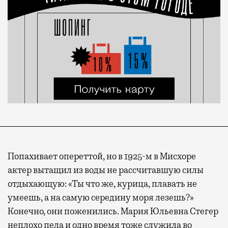
Попахивает опереттой, но в 1925-м в Мисхоре
актер вытащил из воды не рассчитавшую силы
отдыхающую: «Ты что же, курица, плавать не
умеешь, а на самую середину моря лезешь?»
Конечно, они поженились. Мария Юльевна Стегер
неплохо пела и одно время тоже служила во