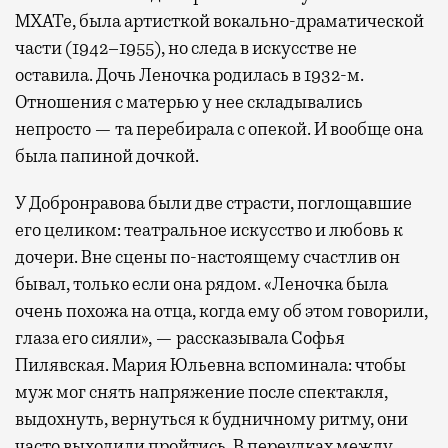
МХАТе, была артисткой вокально-драматической
части (1942–1955), но следа в искусстве не
оставила. Дочь Леночка родилась в 1932-м.
Отношения с матерью у нее складывались
непросто — та перебирала с опекой. И вообще она
была папиной дочкой.
У Добронравова были две страсти, поглощавшие
его целиком: театральное искусство и любовь к
дочери. Вне сцены по-настоящему счастлив он
бывал, только если она рядом. «Леночка была
очень похожа на отца, когда ему об этом говорили,
глаза его сияли», — рассказывала Софья
Пилявская. Мария Юльевна вспоминала: чтобы
муж мог снять напряжение после спектакля,
выдохнуть, вернуться к будничному ритму, они
часто выходили пройтись. В переулках между