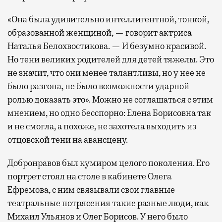
«Она была удивительно интеллигентной, тонкой,
образованной женщиной, — говорит актриса
Наталья Белохвостикова. — И безумно красивой.
Но тени великих родителей для детей тяжелы. Это
не значит, что они менее талантливы, но у нее не
было разгона, не было возможности ударной
ролью доказать это». Можно не соглашаться с этим
мнением, но одно бесспорно: Елена Борисовна так
и не смогла, а похоже, не захотела выходить из
отцовской тени на авансцену.
Добронравов был кумиром целого поколения. Его
портрет стоял на столе в кабинете Олега
Ефремова, с ним связывали свои главные
театральные потрясения такие разные люди, как
Михаил Ульянов и Олег Борисов. У него было