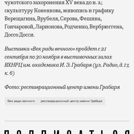
чукотского захоронения XV века до н. э.;
скульптуру Коненкова, живопись и графику
Верещагина, Врубеля, Серова, Фешина,
Гончаровой, Ларионова, Родченко, Вербрюггена,
Доссо Досси.
Выставка «Век ради вечного» пройдет с 21
сентября по 30 ноября в выставочных залах
ВХНРЦ им. академика И. Э. Грабаря (ул. Радио, д. 17,
к. 6)
Фото: реставрационный центр имени Грабаря
С этим восьмигранным расписным небом 1790 года вы
Век ради вечного
реставрационный центр имени Грабаря