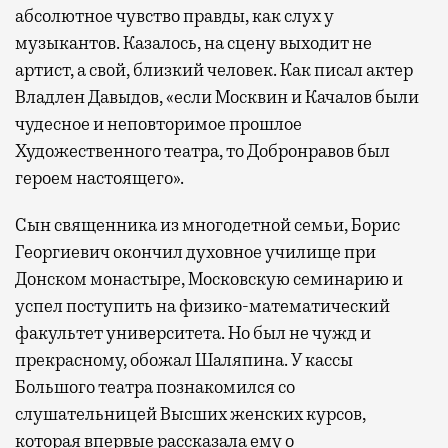
абсолютное чувство правды, как слух у
музыкантов. Казалось, на сцену выходит не
артист, а свой, близкий человек. Как писал актер
Владлен Давыдов, «если Москвин и Качалов были
чудесное и неповторимое прошлое
Художественного театра, то Добронравов был
героем настоящего».
Сын священника из многодетной семьи, Борис
Георгиевич окончил духовное училище при
Донском монастыре, Московскую семинарию и
успел поступить на физико-математический
факультет университета. Но был не чужд и
прекрасному, обожал Шаляпина. У кассы
Большого театра познакомился со
слушательницей Высших женских курсов,
которая впервые рассказала ему о