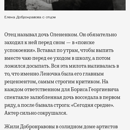
Елена Добронравова с отцом
Отец называл дочь Олененком. Он обязательно
заходил к ней перед сном — в «поиске
успокоения». Вставал по утрам, чтобы выпить
вместе чаю перед ее уходом в школу, а потом
ложился досыпать. Вся эта милота выливалась в
то, что именно Леночка была его главным
рецензентом, самым строгим критиком. На
каждом ответственном для Бориса Георгиевича
спектакле залюбленная дочь восседала в первом
ряду, а после бывала строга: «Сегодня средне».
Актер сильно сокрушался.
Жили Добронравовы в солидном доме артистов