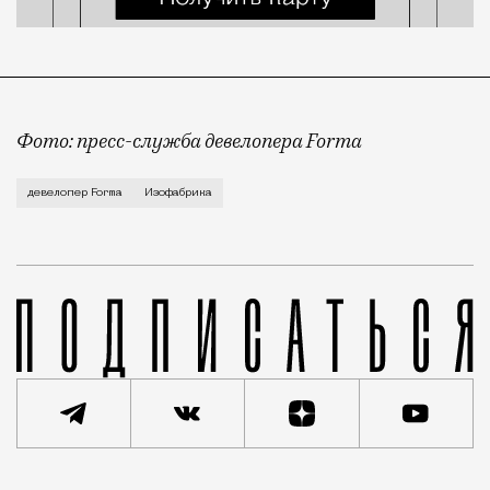
Фото: пресс-служба девелопера Forma
Корпус скульптуры и лепки Изофабрики на Часовой 
девелопер Forma
Изофабрика