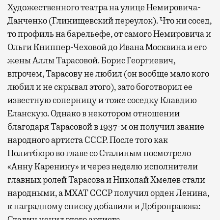
Художественного театра на улице Немировича-
Данченко (Глинищевский переулок). Что ни сосед,
то профиль на барельефе, от самого Немировича и
Ольги Книппер-Чеховой до Ивана Москвина и его
жены Аллы Тарасовой. Борис Георгиевич,
впрочем, Тарасову не любил (он вообще мало кого
любил и не скрывал этого), зато боготворил ее
известную соперницу и тоже соседку Клавдию
Еланскую. Однако в некотором отношении
благодаря Тарасовой в 1937-м он получил звание
народного артиста СССР. После того как
Политбюро во главе со Сталиным посмотрело
«Анну Каренину» и через неделю исполнители
главных ролей Тарасова и Николай Хмелев стали
народными, а МХАТ СССР получил орден Ленина,
к наградному списку добавили и Добронравова:
Сталин ценил этого артиста.