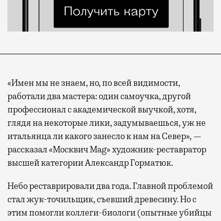
«Имен мы не знаем, но, по всей видимости,
работали два мастера: один самоучка, другой
профессионал с академической выучкой, хотя,
глядя на некоторые лики, задумываешься, уж не
итальянца ли какого занесло к нам на Север», —
рассказал «Москвич Mag» художник-реставратор
высшей категории Александр Горматюк.
Небо реставрировали два года. Главной проблемой
стал жук-точильщик, съевший древесину. Но с
этим помогли коллеги-биологи (опытные убийцы