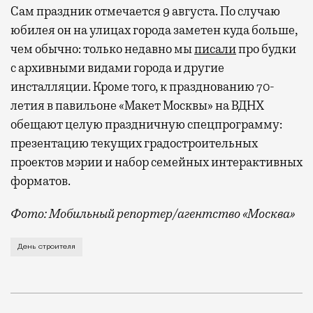
Сам праздник отмечается 9 августа. По случаю
юбилея он на улицах города заметен куда больше,
чем обычно: только недавно мы
писали
про будки
с архивными видами города и другие
инсталляции. Кроме того, к празднованию 70-
летия в павильоне «Макет Москвы» на ВДНХ
обещают целую праздничную спецпрограмму:
презентацию текущих градостроительных
проектов мэрии и набор семейных интерактивных
форматов.
Фото: Мобильный репортер/агентство «Москва»
Это каска в фирменных цветах департамента строит
День строителя