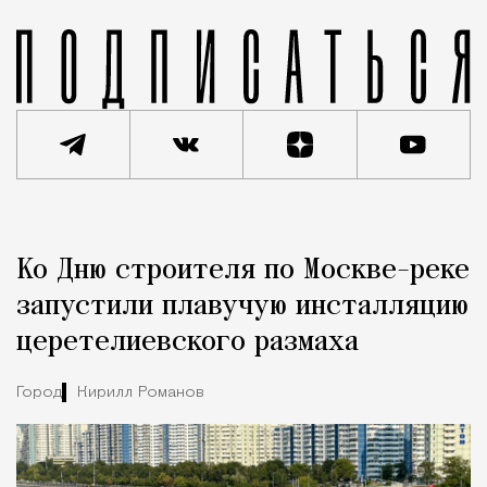
Реклама
Редакция Москвич Mag
Ко Дню строителя по Москве-реке
Город
запустили плавучую инсталляцию
церетелиевского размаха
Город
Кирилл Романов