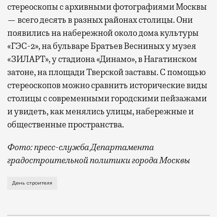
стереоскопы с архивными фотографиями Москвы
— всего десять в разных районах столицы. Они
появились на набережной около дома культуры
«ГЭС-2», на бульваре Братьев Весниных у музея
«ЗИЛАРТ», у стадиона «Динамо», в Нагатинском
затоне, на площади Тверской заставы. С помощью
стереоскопов можно сравнить исторические виды
столицы с современными городскими пейзажами
и увидеть, как менялись улицы, набережные и
общественные пространства.
Фото: пресс-служба Департамента
градостроительной политики города Москвы
В этом году профессиональный праздник День строи
День строителя