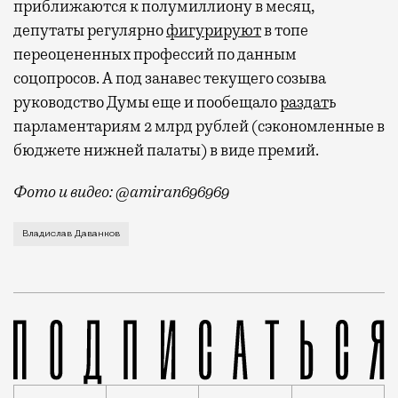
приближаются к полумиллиону в месяц,
депутаты регулярно
фигурируют
в топе
переоцененных профессий по данным
соцопросов. А под занавес текущего созыва
руководство Думы еще и пообещало
раздат
ь
парламентариям 2 млрд рублей (сэкономленные в
бюджете нижней палаты) в виде премий.
Фото и видео: @amiran696969
Видео с репликой из интервью народного избранника
Владислав Даванков