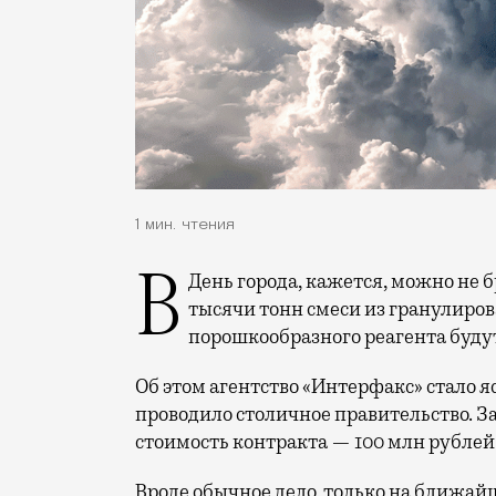
1 мин. чтения
В День города, кажется, можно не брать с собой зонт. Двенадцать самолетов,
тысячи тонн смеси из гранулиров
порошкообразного реагента будут
Об этом агентство «Интерфакс» стало я
проводило столичное правительство. За
стоимость контракта — 100 млн рублей
Вроде обычное дело, только на ближай