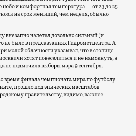
 небо и комфортная температура — от 23 до 25
рогнозы на срок меньший, чем неделя, обычно
ицу внезапно налетел довольно сильный (и
го не было в предсказаниях Гидрометцентра. А
при малой облачности указывал, что в столице
москвичи хотят повеселиться и не намокнуть, а
да не подмочила выборы мэра 9 сентября.
ь во время финала чемпионата мира по футболу
ните, прошло под эпических масштабов
ородскому правительству, видимо, важнее
ь с собой зонт. Двенадцать самолетов, тысячи тонн см