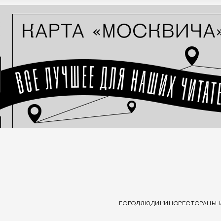
ГОРОД
ЛЮДИ
КИНО
РЕСТОРАНЫ 