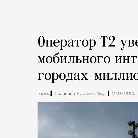
Оператор Т2 ув
мобильного инт
городах-милли
Город
Редакция Москвич Mag
27.07.2026