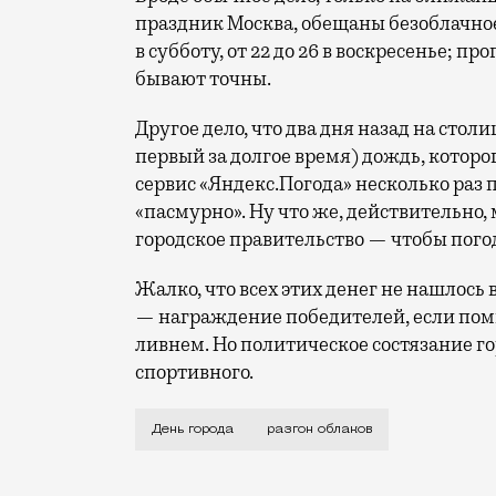
праздник Москва, обещаны безоблачное
в субботу, от 22 до 26 в воскресенье; п
бывают точны.
Другое дело, что два дня назад на стол
первый за долгое время) дождь, которо
сервис «Яндекс.Погода» несколько раз 
«пасмурно». Ну что же, действительно, 
городское правительство — чтобы пого
Жалко, что всех этих денег не нашлос
— награждение победителей, если пом
ливнем. Но политическое состязание г
спортивного.
В День города, кажется, можно не брат
День города
разгон облаков