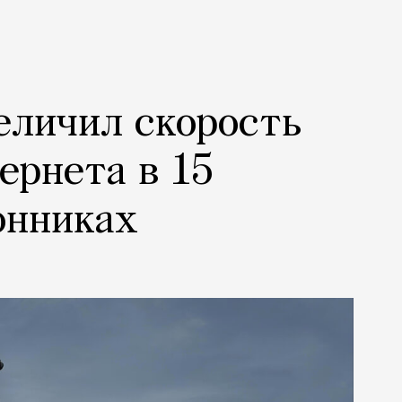
еличил скорость
ернета в 15
онниках