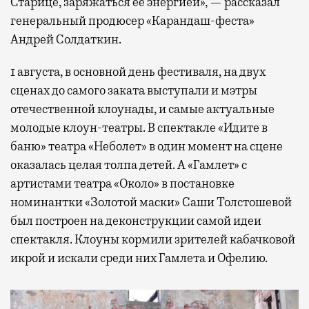
Старице, заряжаться ее энергией», — рассказал
генеральный продюсер «Карандаш-феста»
Андрей Солдаткин.
1 августа, в основной день фестиваля, на двух
сценах до самого заката выступали и мэтры
отечественной клоунады, и самые актуальные
молодые клоун-театры. В спектакле «Идите в
баню» театра «Неболет» в один момент на сцене
оказалась целая толпа детей. А «Гамлет» с
артистами театра «Около» в постановке
номинантки «Золотой маски» Саши Толстошевой
был построен на деконструкции самой идеи
спектакля. Клоуны кормили зрителей кабачковой
икрой и искали среди них Гамлета и Офелию.