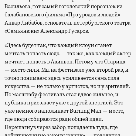
Васильева, тот самый гоголевский персонаж из
балабановского фильма «Про уродов и людей»
Анвар Либабов, основатель петербургского театра
«Семьянюки» Александр Гусаров.
«Здесь будет так, что каждый клоун станет
мечтать попасть сюда — так же, как каждый актер
мечтает попасть в Авиньон. Потому что Старица
— место силы. Мы на фестивале уже второй раз, и
точно понимаем: здесь усиливается сама сила
искусства — не только у артистов, но и у зрителей.
По масштабу фестиваль стал вдвое сильнее, и
публика приезжает уже с другой энергией. Это
уже немного напоминает Burning Man — место,
где люди собираются ради общей идеи.
Перешагнув через забор, попадаешь туда, где
действуют иные законы жизни», — поделился