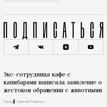
Реклама
Редакция Москвич Mag
Экс-сотрудница кафе с
Город
капибарами написала заявление о
жестоком обращении с животными
Город
Сергей Рыбачук