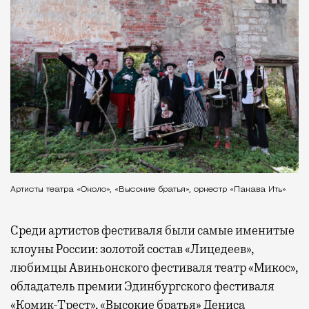
Артисты театра «Около», «Высокие братья», оркестр «Пакава Ить»
Среди артистов фестиваля были самые именитые
клоуны России: золотой состав «Лицедеев»,
любимцы Авиньонского фестиваля театр «Микос»,
обладатель премии Эдинбургского фестиваля
«Комик-Трест», «Высокие братья» Дениса