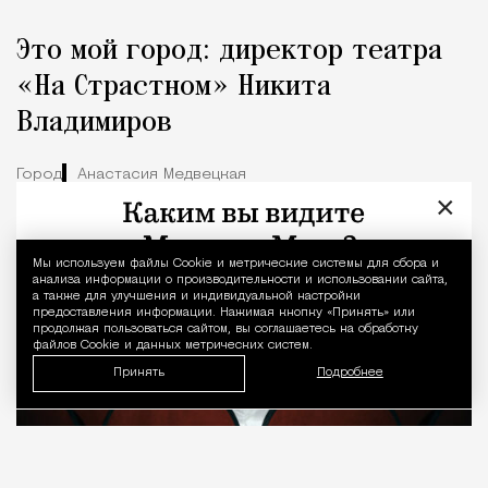
Это мой город: директор театра
«На Страстном» Никита
Владимиров
Город
Анастасия Медвецкая
×
Мы используем файлы Сookie и метрические системы для сбора и
Уведомление 
анализа информации о производительности и использовании сайта,
а также для улучшения и индивидуальной настройки
предоставления информации. Нажимая кнопку «Принять» или
продолжая пользоваться сайтом, вы соглашаетесь на обработку
файлов Cookie и данных метрических систем.
Принять
Подробнее
08.08.2026
7 мин. чтения