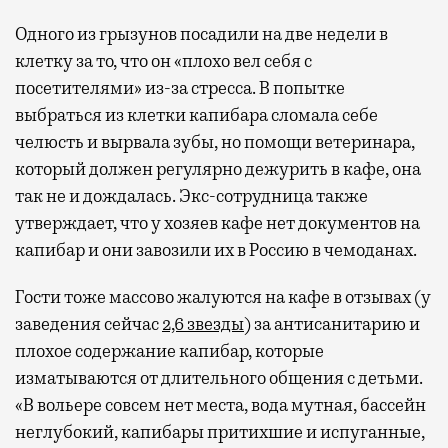
Одного из грызунов посадили на две недели в
клетку за то, что он «плохо вел себя с
посетителями» из-за стресса. В попытке
выбраться из клетки капибара сломала себе
челюсть и вырвала зубы, но помощи ветеринара,
который должен регулярно дежурить в кафе, она
так не и дождалась. Экс-сотрудница также
утверждает, что у хозяев кафе нет документов на
капибар и они завозили их в Россию в чемоданах.
Гости тоже массово жалуются на кафе в отзывах (у
заведения сейчас
2,6 звезды
) за антисанитарию и
плохое содержание капибар, которые
изматываются от длительного общения с детьми.
«В вольере совсем нет места, вода мутная, бассейн
неглубокий, капибары притихшие и испуганные,