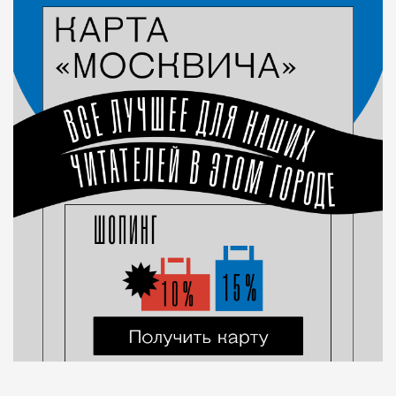
Город