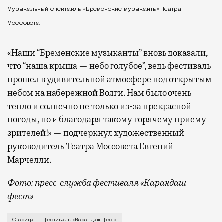
Музыкальный спектакль «Бременские музыканты» Театра
Моссовета
«Наши “Бременские музыканты” вновь доказали,
что “наша крыша — небо голубое”, ведь фестиваль
прошел в удивительной атмосфере под открытым
небом на набережной Волги. Нам было очень
тепло и солнечно не только из-за прекрасной
погоды, но и благодаря такому горячему приему
зрителей!» — подчеркнул художественный
руководитель Театра Моссовета Евгений
Марчелли.
Фото: пресс-служба фестиваля «Карандаш-
фест»
В минувший уикенд маленькая Старица в Тверской об
Старица
фестиваль «Карандаш-фест»