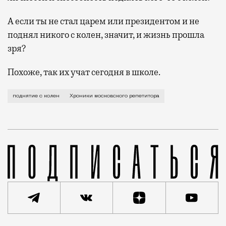
А если ты не стал царем или президентом и не
поднял никого с колен, значит, и жизнь прошла
зря?
Похоже, так их учат сегодня в школе.
Разгар лета — голодное время для нас, репетиторов
поднятие с колен
Хроники московского репетитора