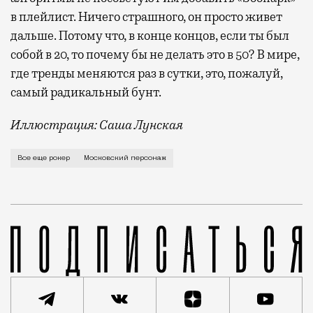
в плейлист. Ничего страшного, он просто живет
дальше. Потому что, в конце концов, если ты был
собой в 20, то почему бы не делать это в 50? В мире,
где тренды меняются раз в сутки, это, пожалуй,
самый радикальный бунт.
Иллюстрация: Саша Лунская
Вы его точно видели. Вот он стоит в очереди в супе
Все еще рокер
Московский персонаж