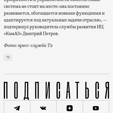
система не стоит на месте: она постоянно
развивается, обогащается новыми функциями и
адаптируется под актуальные задачи отрасли», —
подчеркнул руководитель службы развития ИЦ
«КамАЗ» Дмитрий Петров.
Фото: пресс-служба Т2
Т2 развивает решения для автомобильной отрасли и
Т2