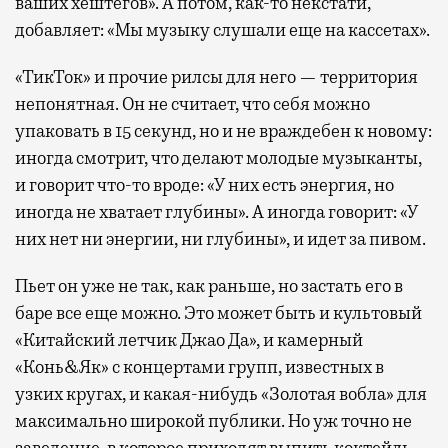
ваших хештегов». А потом, как-то некстати,
добавляет: «Мы музыку слушали еще на кассетах».
«ТикТок» и прочие рилсы для него — территория
непонятная. Он не считает, что себя можно
упаковать в 15 секунд, но и не враждебен к новому:
иногда смотрит, что делают молодые музыканты,
и говорит что-то вроде: «У них есть энергия, но
иногда не хватает глубины». А иногда говорит: «У
них нет ни энергии, ни глубины», и идет за пивом.
Пьет он уже не так, как раньше, но застать его в
баре все еще можно. Это может быть и культовый
«Китайский летчик Джао Да», и камерный
«Конь&Як» с концертами групп, известных в
узких кругах, и какая-нибудь «Золотая вобла» для
максимально широкой публики. Но уж точно не