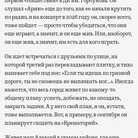
первом «Нашествии» в ДК им. Горбунова. Он
слушал «Арию» еще до того, как ее начали крутить
по радио, и на концерт в 2026 году он, скорее всего,
тоже пойдет — просто чтобы убедиться, что они
еще играют, а значит, и он еще жив. Или, наоборот,
он еще жив, а значит, им есть для кого играть.
Он идет встречаться с друзьями по улице, на
которой третий раз перекладывают плитку, и тихо
напевает себе под нос: «Если ты идешь по грязной
дороге, ты не сможешь не выпачкать ног…». Иногда
кажется, что весь город живет по какому-то
общему плану: успеть, добежать, не опоздать,
закрыть задачи. А у него свой план, и он, кстати,
тоже выполняется. Вот, к примеру, в сентябре он
планирует сходить на «Крематорий».
Живет наш Алексей в старом районе, где еще