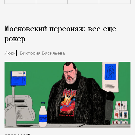
Реклама
Редакция Москвич Mag
Московский персонаж: все еще
Город
рокер
Люди
Виктория Васильева