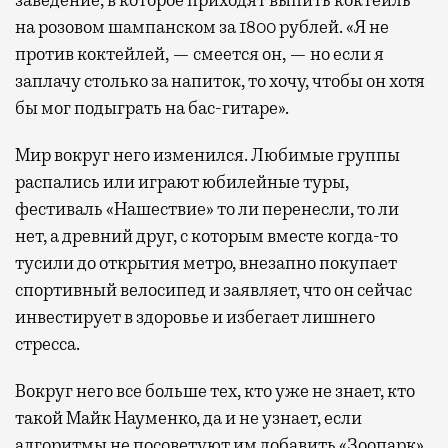
заведение, в которое приходят выпить коктейль
на розовом шампанском за 1800 рублей. «Я не
против коктейлей, — смеется он, — но если я
заплачу столько за напиток, то хочу, чтобы он хотя
бы мог подыграть на бас-гитаре».
Мир вокруг него изменился. Любимые группы
распались или играют юбилейные туры,
фестиваль «Нашествие» то ли перенесли, то ли
нет, а древний друг, с которым вместе когда-то
тусили до открытия метро, внезапно покупает
спортивный велосипед и заявляет, что он сейчас
инвестирует в здоровье и избегает лишнего
стресса.
Вокруг него все больше тех, кто уже не знает, кто
такой Майк Науменко, да и не узнает, если
алгоритмы не посоветуют им добавить «Зоопарк»