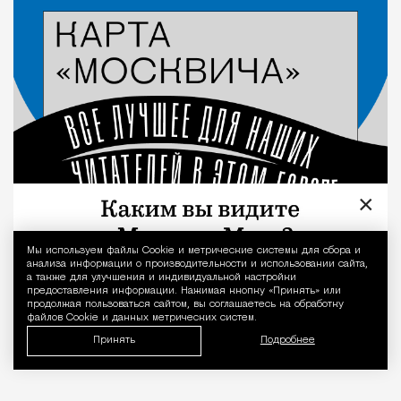
Город
×
Мы используем файлы Сookie и метрические системы для сбора и
Уведомление 
анализа информации о производительности и использовании сайта,
а также для улучшения и индивидуальной настройки
предоставления информации. Нажимая кнопку «Принять» или
продолжая пользоваться сайтом, вы соглашаетесь на обработку
файлов Cookie и данных метрических систем.
Принять
Подробнее