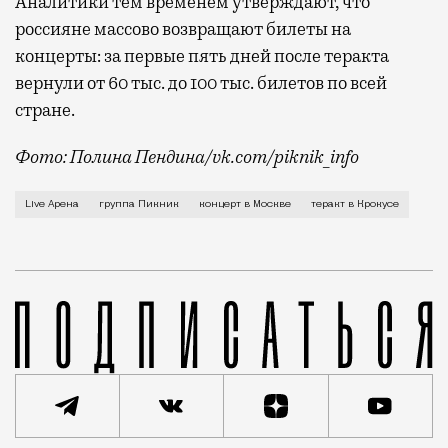
Аналитики тем временем утверждают, что
россияне массово возвращают билеты на
концерты: за первые пять дней после теракта
вернули от 60 тыс. до 100 тыс. билетов по всей
стране.
Фото: Полина Пендина/vk.com/piknik_info
Как известно, в «Крокусе» должно было состояться д
Live Арена
группа Пикник
концерт в Москве
теракт в Крокусе