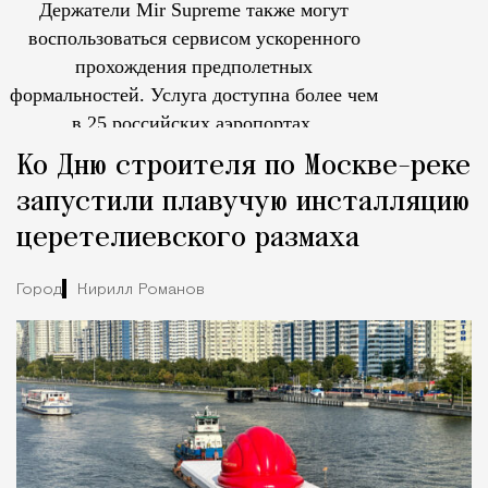
Держатели Mir Supreme также могут
воспользоваться сервисом ускоренного
прохождения предполетных
формальностей.
Услуга доступна более чем
в 25 российских аэропортах.
Tcпециальный проектКаждый москвич знает — отпуск нач
Ко Дню строителя по Москве-реке
запустили плавучую инсталляцию
церетелиевского размаха
Город
Кирилл Романов