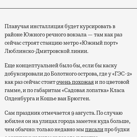
Плавучая инсталляция будет курсировать в
районе Южного речного вокзала — там как раз
сейчас строят станцию метро «Южный порт»
Люблинско-Дмитровской линии.
Еще концептуальней было бы, если бы каску
добуксировали до Болотного острова, где у «ГЭС-2»
Современный путешественник часто берет
как раз сейчас стоит
очень похожая
и по цветовой
с собой не только чемодан, но и ноутбук.
гамме, и по габаритам «Садовая лопатка» Класа
А ожидание рейса все чаще превращается
Олденбурга и Кошье ван Брюгген.
не в потерянное время, а в возможность
Сам праздник отмечается 9 августа. По случаю
спокойно закончить дела или спланировать
активности в путешествии, например
юбилея он на улицах города заметен куда больше,
забронировать нужные билеты и рестораны.
чем обычно: только недавно мы
писали
про будки