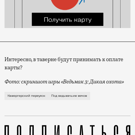
Интересно, в таверне будут принимать к оплате
карты?
Фото: скриншот игры «Ведьмак 3: Дикая охота»
Меньше чем через месяц в центре Москвы (Камергерс
Камергерский переулок
Под ведьмачьим мечом