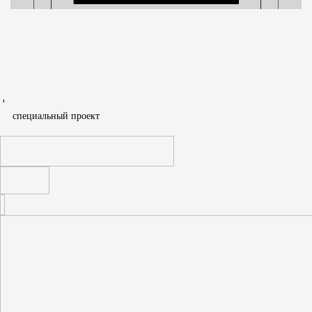
Дарья Константинова
Спецпроект
T
cпециальный проект