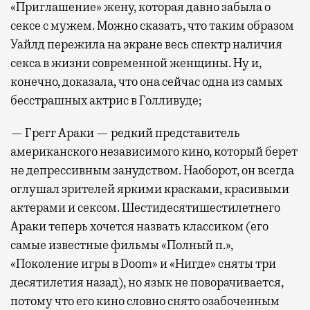
«Приглашение» жену, которая давно забыла о
сексе с мужем. Можно сказать, что таким образом
Уайлд пережила на экране весь спектр наличия
секса в жизни современной женщины. Ну и,
конечно, доказала, что она сейчас одна из самых
бесстрашных актрис в Голливуде;
— Грегг Араки — редкий представитель
американского независимого кино, который берет
не депрессивным занудством. Наоборот, он всегда
оглушал зрителей яркими красками, красивыми
актерами и сексом. Шестидесятишестилетнего
Араки теперь хочется назвать классиком (его
самые известные фильмы «Полный п.»,
«Поколение игры в Doom» и «Нигде» сняты три
десятилетия назад), но язык не поворачивается,
потому что его кино словно снято озабоченным