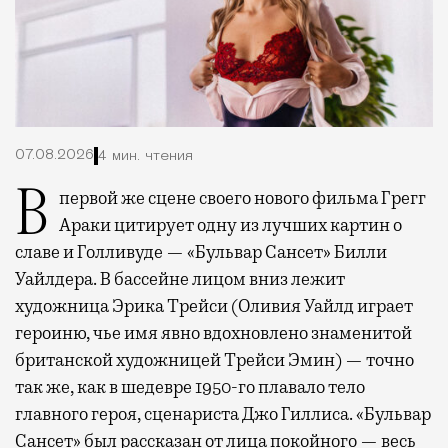
07.08.2026
4 мин. чтения
В первой же сцене своего нового фильма Грегг
Араки цитирует одну из лучших картин о
славе и Голливуде — «Бульвар Сансет» Билли
Уайлдера. В бассейне лицом вниз лежит
художница Эрика Трейси (Оливия Уайлд играет
героиню, чье имя явно вдохновлено знаменитой
британской художницей Трейси Эмин) — точно
так же, как в шедевре 1950-го плавало тело
главного героя, сценариста Джо Гиллиса. «Бульвар
Сансет» был рассказан от лица покойного — весь