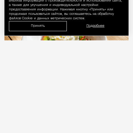
анализа информации о производительности и использовании сайта,
Рестораны и бары
Светлана Кесоян
а также для улучшения и индивидуальной настройки
предоставления информации. Нажимая кнопку «Принять» или
продолжая пользоваться сайтом, вы соглашаетесь на обработку
файлов Cookie и данных метрических систем.
Принять
Подробнее
07.08.2026
3 мин. чтения
Настоящая итальянская ферма и кафе при
ней Fattoria Marian находятся довольно
далеко от Москвы — в Клинском районе, в деревне
Семенково, но фермеры только что открыли кафе
с тем же названием в ЖК «Крылья» на улице