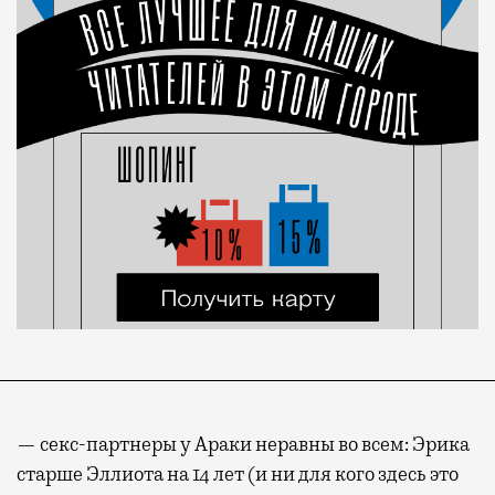
— секс-партнеры у Араки неравны во всем: Эрика
старше Эллиота на 14 лет (и ни для кого здесь это