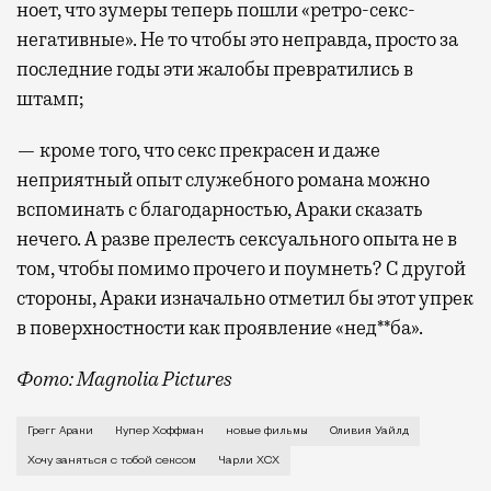
ноет, что зумеры теперь пошли «ретро-секс-
негативные». Не то чтобы это неправда, просто за
последние годы эти жалобы превратились в
штамп;
— кроме того, что секс прекрасен и даже
неприятный опыт служебного романа можно
вспоминать с благодарностью, Араки сказать
нечего. А разве прелесть сексуального опыта не в
том, чтобы помимо прочего и поумнеть? С другой
стороны, Араки изначально отметил бы этот упрек
в поверхностности как проявление «нед**ба».
Фото: Magnolia Pictures
В первой же сцене своего нового фильма Грегг Арак
Грегг Араки
Купер Хоффман
новые фильмы
Оливия Уайлд
Хочу заняться с тобой сексом
Чарли XCX