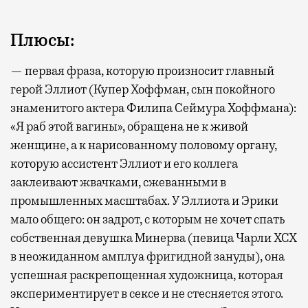
Плюсы:
— первая фраза, которую произносит главный
герой Эллиот (Купер Хоффман, сын покойного
знаменитого актера Филипа Сеймура Хоффмана):
«Я раб этой вагины», обращена не к живой
женщине, а к нарисованному половому органу,
которую ассистент Эллиот и его коллега
заклеивают жвачками, сжеванными в
промышленных масштабах. У Эллиота и Эрики
мало общего: он задрот, с которым не хочет спать
собственная девушка Минерва (певица Чарли XCX
в неожиданном амплуа фригидной зануды), она
успешная раскрепощенная художница, которая
экспериментирует в сексе и не стесняется этого.