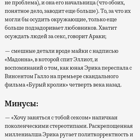
не проблема), и она его начальница (что обоих,
понятное дело, заводит еще больше). То, за что их
могли бы осудить окружающие, только еще
больше подзадоривает любовников. Хватит
осуждать людей за секс, говорит Араки;
— смешные детали вроде майки с надписью
«Мадонна», в которой спит Эллиот, и
воспоминаний о том, как юная Эрика переспала с
Винсентом Галло на премьере скандального
фильма «Бурый кролик» четверть века назад.
Минусы:
— «Хочу заняться с тобой сексом» напичкан
поколенческими стереотипами. Раскрепощенная
миллениалша Эрика ругает политкорректность и