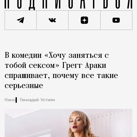
Реклама
Редакция Москвич Mag
В комедии «Хочу заняться с
Город
тобой сексом» Грегг Араки
спрашивает, почему все такие
серьезные
Кино
Геннадий Устиян