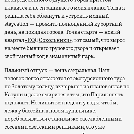
плавится и не спрашивает о моих планах. Тогда я
решила себя обмануть и устроить модный
staycation — прожить полноценный курортный
день, не покидая города. Точка старта — новый
квартал
«КОД Сокольники»
, тот самый, что вырос
на месте бывшего грузового двора и открывает
свой тайный ход в знаменитый парк.
Пляжный отпуск — вещь сакральная. Наш
человек легко откажется от экскурсионного тура
по Золотому кольцу, вычеркнет из планов сплав по
Катуни и даже смирится с тем, что Париж опять
подождет. Но лишиться недели у воды, чтобы,
лежа у бассейна в новом купальнике,
перебрасываться с такими же расслабленными
соседями светскими репликами, это уже