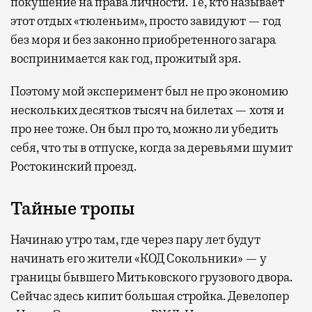
покушение на права личности. Те, кто называет
этот отдых «тюленьим», просто завидуют — год
без моря и без законно приобретенного загара
воспринимается как год, прожитый зря.
Поэтому мой эксперимент был не про экономию
нескольких десятков тысяч на билетах — хотя и
про нее тоже. Он был про то, можно ли убедить
себя, что ты в отпуске, когда за деревьями шумит
Ростокинский проезд.
Тайные тропы
Начинаю утро там, где через пару лет будут
начинать его жители «КОД Сокольники» — у
границы бывшего Митьковского грузового двора.
Сейчас здесь кипит большая стройка. Девелопер