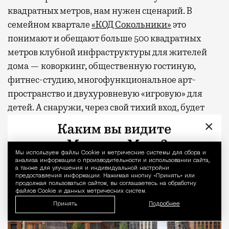
квадратных метров, нам нужен сценарий. В
семейном квартале
«КОД Сокольники»
это
понимают и обещают больше 500 квадратных
метров клубной инфраструктуры для жителей
дома — коворкинг, общественную гостиную,
фитнес-студию, многофункциональное арт-
пространство и двухуровневую «игровую» для
детей. А снаружи, через свой тихий вход, будет
легендарный парк со всем его курортным
×
хозяйством.
Мы используем файлы Сookie и метрические системы для сбора и
Уведомление 
анализа информации о производительности и использовании сайта,
а также для улучшения и индивидуальной настройки
предоставления информации. Нажимая кнопку «Принять» или
продолжая пользоваться сайтом, вы соглашаетесь на обработку
файлов Cookie и данных метрических систем.
Принять
Подробнее