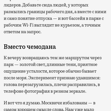
лидеров. Добавьте сюда людей, у которых
размылись границы рабочего дня, а вместе с ними
и само понятие отпуска — и вот бассейн в парке с
рабочим Wi-Fi выглядит не курьезом, а точным
ответом на запрос.
Вместо чемодана
К вечеру возвращаюсь тем же маршрутом через
парк — золотой свет, длинные тени, приятное
ощущение усталости, которое обычно бывает
после моря. Эксперимент признаю удавшимся:
голова перезагрузилась, плечи расправились, в
телефоне фотография в резном зеркале.
И вот что я думаю. Москвичи избалованы — в
самом хорошем смысле слова. Нам уже мало