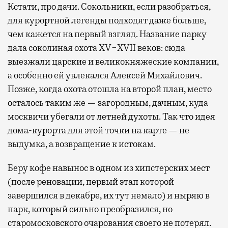
Кстати, про дачи. Сокольники, если разобраться,
для курортной легенды подходят даже больше,
чем кажется на первый взгляд. Название парку
дала соколиная охота XV−XVII веков: сюда
выезжали царские и великокняжеские компании,
а особенно ей увлекался Алексей Михайлович.
Позже, когда охота отошла на второй план, место
осталось таким же — загородным, дачным, куда
москвичи убегали от летней духоты. Так что идея
дома-курорта для этой точки на карте — не
выдумка, а возвращение к истокам.
Беру кофе навынос в одном из хипстерских мест
(после реновации, первый этап которой
завершился в декабре, их тут немало) и ныряю в
парк, который сильно преобразился, но
старомосковского очарования своего не потерял.