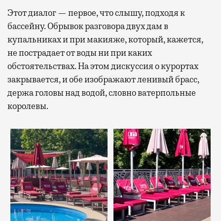
Этот диалог — первое, что слышу, подходя к
бассейну. Обрывок разговора двух дам в
купальниках и при макияже, который, кажется,
не пострадает от воды ни при каких
обстоятельствах. На этом дискуссия о курортах
закрывается, и обе изображают ленивый брасс,
держа головы над водой, словно ватерпольные
королевы.