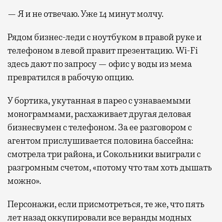
— Я и не отвечаю. Уже 14 минут молчу.
Рядом бизнес-леди с ноутбуком в правой руке и
телефоном в левой правит презентацию. Wi-Fi
здесь дают по запросу — офис у воды из мема
превратился в рабочую опцию.
У бортика, укутанная в парео с узнаваемыми
монограммами, расхаживает другая деловая
бизнесвумен с телефоном. За ее разговором с
агентом прислушивается половина бассейна:
смотрела три района, и Сокольники выиграли с
разгромным счетом, «потому что там хоть дышать
можно».
Персонажи, если присмотреться, те же, что пять
лет назад оккупировали все веранды модных