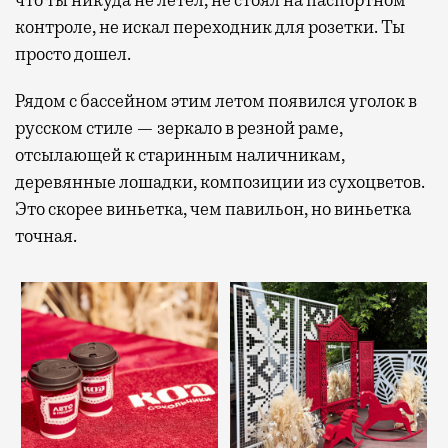
что ты никуда не летел, не стоял на паспортном
контроле, не искал переходник для розетки. Ты
просто дошел.
Рядом с бассейном этим летом появился уголок в
русском стиле — зеркало в резной раме,
отсылающей к старинным наличникам,
деревянные лошадки, композиции из сухоцветов.
Это скорее виньетка, чем павильон, но виньетка
точная.