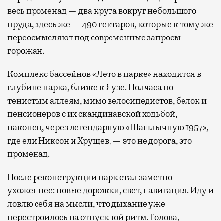
весь променад — два круга вокруг небольшого
пруда, здесь же — 490 гектаров, которые к тому же
переосмысляют под современные запросы
горожан.
Комплекс бассейнов «Лето в парке» находится в
глубине парка, ближе к Яузе. Полчаса по
тенистым аллеям, мимо велосипедистов, белок и
пенсионеров с их скандинавской ходьбой,
наконец, через легендарную «Шашлычную 1957»,
где ели Никсон и Хрущев, — это не дорога, это
променад.
После реконструкции парк стал заметно
ухоженнее: новые дорожки, свет, навигация. Иду и
ловлю себя на мысли, что дыхание уже
перестроилось на отпускной ритм. Голова,