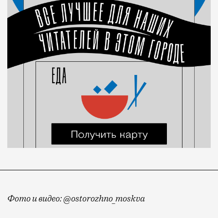
Фото и видео: @ostorozhno_moskva