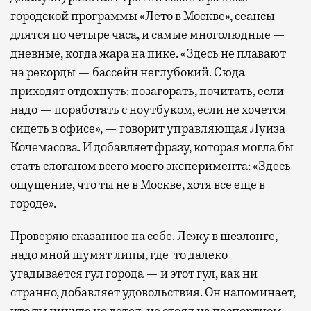
городской программы «Лето в Москве», сеансы
длятся по четыре часа, и самые многолюдные —
дневные, когда жара на пике. «Здесь не плавают
на рекорды — бассейн неглубокий. Сюда
приходят отдохнуть: позагорать, почитать, если
надо — поработать с ноутбуком, если не хочется
сидеть в офисе», — говорит управляющая Луиза
Кочемасова. И добавляет фразу, которая могла бы
стать слоганом всего моего эксперимента: «Здесь
ощущение, что ты не в Москве, хотя все еще в
городе».
Проверяю сказанное на себе. Лежу в шезлонге,
надо мной шумят липы, где-то далеко
угадывается гул города — и этот гул, как ни
странно, добавляет удовольствия. Он напоминает,