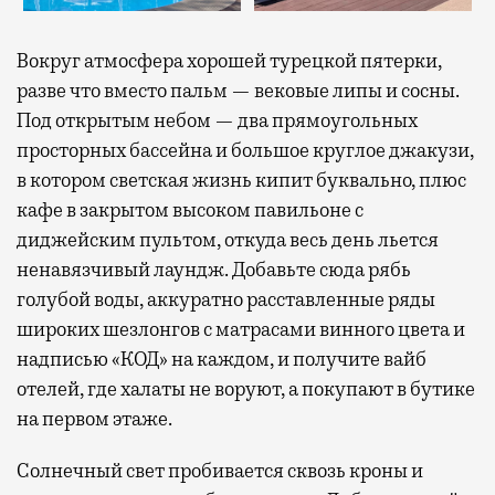
Вокруг атмосфера хорошей турецкой пятерки,
разве что вместо пальм — вековые липы и сосны.
Под открытым небом — два прямоугольных
просторных бассейна и большое круглое джакузи,
в котором светская жизнь кипит буквально, плюс
кафе в закрытом высоком павильоне с
диджейским пультом, откуда весь день льется
ненавязчивый лаундж. Добавьте сюда рябь
голубой воды, аккуратно расставленные ряды
широких шезлонгов с матрасами винного цвета и
надписью «КОД» на каждом, и получите вайб
отелей, где халаты не воруют, а покупают в бутике
на первом этаже.
Солнечный свет пробивается сквозь кроны и