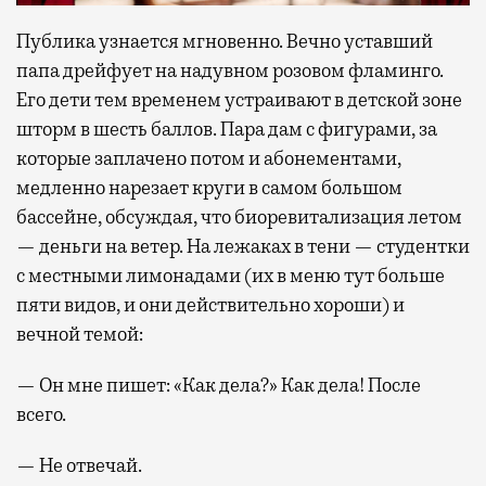
Публика узнается мгновенно. Вечно уставший
папа дрейфует на надувном розовом фламинго.
Его дети тем временем устраивают в детской зоне
шторм в шесть баллов. Пара дам с фигурами, за
которые заплачено потом и абонементами,
медленно нарезает круги в самом большом
бассейне, обсуждая, что биоревитализация летом
— деньги на ветер. На лежаках в тени — студентки
с местными лимонадами (их в меню тут больше
пяти видов, и они действительно хороши) и
вечной темой:
— Он мне пишет: «Как дела?» Как дела! После
всего.
— Не отвечай.