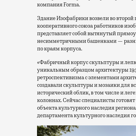
компания Forma.
Здание Изофабрики возвели во второй п
кооперативного союза работников изоб
представляет собой вытянутый прямоу
несимметричными башенками — разны
по краям корпуса.
«Фабричный корпус скульптуры и лепк
уникальным образцом архитектуры 193
ретроспективизма с элементами архит
создавали скульптуры и мозаики для в
исторический облик, в том числе и ле
колоннах. Сейчас специалисты готовя
объекта культурного наследия региона
департамента культурного наследия г