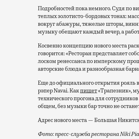
Подробностей пока немного. Судя по ви
теплых золотисто-бордовых тонах: мас
вокруг абажуры, тяжелые шторы, винн
музыку обещают каждый вечер, а работат
Косвенно концепцию нового места рас
говорится: «Ресторан представляет соб
лоском ренессанса по имперскому прош
авторские блюда и разнообразная барна
Еще до официального открытия рояль в
рэпер Navai. Как
пишет
«Трапезник», му
технического прогона для сотрудников 
общем, без музыки бар точно не остане
Адрес нового места — Большая Никитска
Фото: пресс-служба ресторана Niki Pia