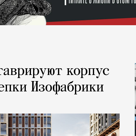
таврируют корпус
епки Изофабрики