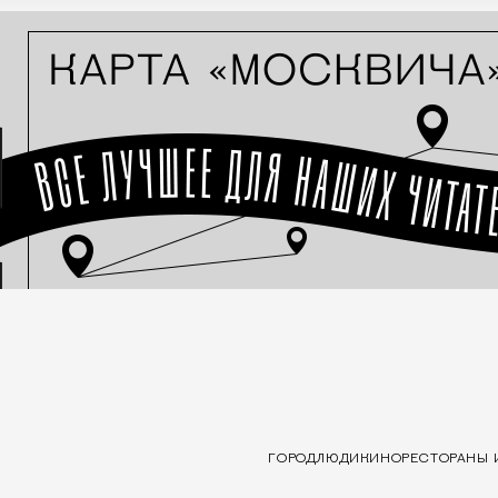
ГОРОД
ЛЮДИ
КИНО
РЕСТОРАНЫ 