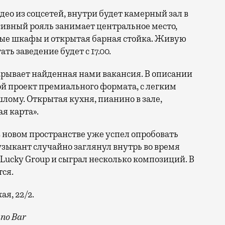
део из соцсетей, внутри будет камерный зал в
сивный рояль занимает центральное место,
ые шкафы и открытая барная стойка. Живую
ь заведение будет с 17.00.
крывает найденная нами вакансия. В описании
ой проект премиального формата, с легким
лому. Открытая кухня, пианино в зале,
я карта».
 новом пространстве уже успел опробовать
зыкант случайно заглянул внутрь во время
Lucky Group и сыграл несколько композиций. В
тся.
я, 22/2.
no Bar