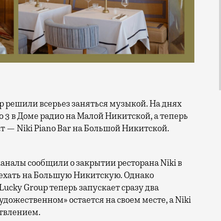
o 3 в Доме радио на Малой Никитской, а теперь
т — Niki Piano Bar на Большой Никитской.
аналы сообщили о закрытии ресторана Niki в
еехать на Большую Никитскую. Однако
 Lucky Group теперь запускает сразу два
удожественном» остается на своем месте, а Niki
етвлением.