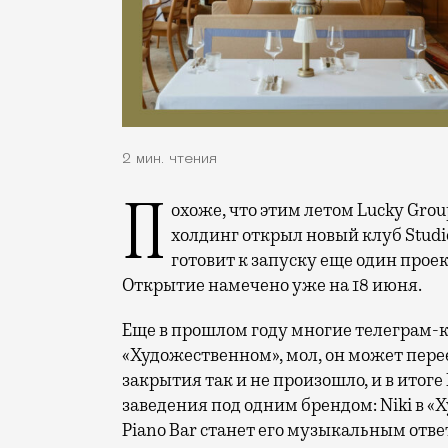
2 мин. чтения
Похоже, что этим летом Lucky Group решили всерьез заняться музыкой. На днях
холдинг открыл новый клуб Studi
готовит к запуску еще один проек
Открытие намечено уже на 18 июня.
Еще в прошлом году многие телеграм-к
«Художественном», мол, он может пер
закрытия так и не произошло, и в итоге
заведения под одним брендом: Niki в «Х
Piano Bar станет его музыкальным отв