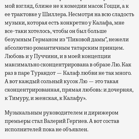
мой взгляд, ближе не к комедии масок Гоцци, а к
ее трактовке у Шиллера. Несмотря на всю сладость
музыки, которая есть конкретно у Калафа, мне
все-таки хотелось, чтобы он был больше
безумным Германом из “Пиковой дамы”, нежели
абсолютно романтичным татарским принцем.
Любовь и у Пуччини, и в моей концепции
максимально сконцентрирована в образе Лю. Как
раз в паре Турандот — Калаф любви не так много.
А вот каждый сольный кусок Лю — это такая
сконцентрированная, прямая любовь: и дочерняя,
к Тимуру, и женская, к Калафу».
Музыкальным руководителем и дирижером
премьеры стал Валерий Гергиев. А вот состав
исполнителей пока не объявлен.