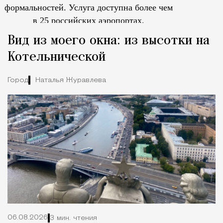
формальностей.
Услуга доступна более чем
в 25 российских аэропортах.
Tcпециальный проектКаждый москвич знает — отпуск нач
Вид из моего окна: из высотки на
Котельнической
Город
Наталья Журавлева
06.08.2026
3 мин. чтения