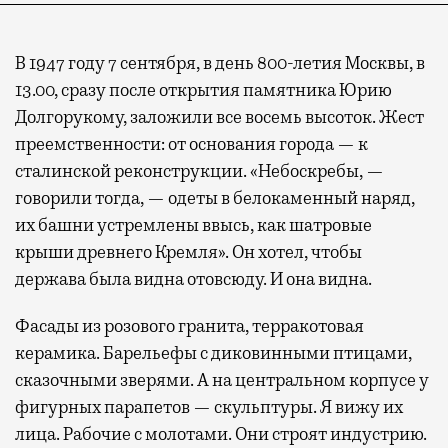
В 1947 году 7 сентября, в день 800-летия Москвы, в
13.00, сразу после открытия памятника Юрию
Долгорукому, заложили все восемь высоток. Жест
преемственности: от основания города — к
сталинской реконструкции. «Небоскребы, —
Современный путешественник часто берет
говорили тогда, — одеты в белокаменный наряд,
с собой не только чемодан, но и ноутбук.
их башни устремлены ввысь, как шатровые
А ожидание рейса все чаще превращается
крыши древнего Кремля». Он хотел, чтобы
не в потерянное время, а в возможность
держава была видна отовсюду. И она видна.
спокойно закончить дела или спланировать
активности в путешествии, например
Фасады из розового гранита, терракотовая
забронировать нужные билеты и рестораны.
керамика. Барельефы с диковинными птицами,
сказочными зверями. А на центральном корпусе у
фигурных парапетов — скульптуры. Я вижу их
лица. Рабочие с молотами. Они строят индустрию.
Бизнес-зал становится местом, где можно