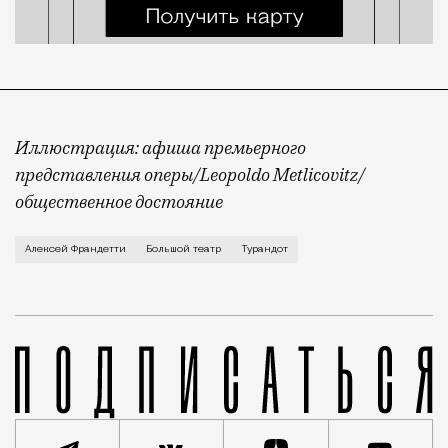
Иллюстрация: афиша премьерного
представления оперы/Leopoldo Metlicovitz/
общественное достояние
Мировая премьера «Турандот» в миланском театре «Л
Алексей Франдетти
Большой театр
Турандот