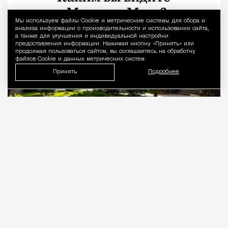
Мы используем файлы Сookie и метрические системы для сбора и
Уведомление 
анализа информации о производительности и использовании сайта,
а также для улучшения и индивидуальной настройки
предоставления информации. Нажимая кнопку «Принять» или
продолжая пользоваться сайтом, вы соглашаетесь на обработку
файлов Cookie и данных метрических систем.
Принять
Подробнее
06.08.2026
2 мин. чтения
Формат загородного банного отдыха возле
Москвы продолжает развиваться: вместо
отдельных бань появляются целые курорты с
собственной архитектурой, гастрономией и
сценариями отдыха. Проекты Banya Resort
расположены в Вешках (рядом с Алтуфьевским