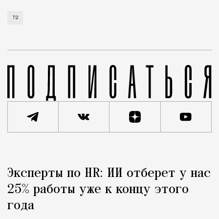
Т2
Реклама
Редакция Москвич Mag
Эксперты по HR: ИИ отберет у нас
Город
25% работы уже к концу этого
года