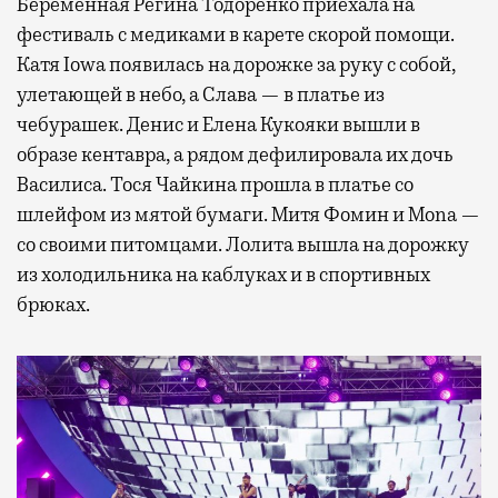
Беременная Регина Тодоренко приехала на
фестиваль с медиками в карете скорой помощи.
Катя Iowa появилась на дорожке за руку с собой,
улетающей в небо, а Слава — в платье из
чебурашек. Денис и Елена Кукояки вышли в
образе кентавра, а рядом дефилировала их дочь
Василиса. Тося Чайкина прошла в платье со
шлейфом из мятой бумаги. Митя Фомин и Mona —
со своими питомцами. Лолита вышла на дорожку
из холодильника на каблуках и в спортивных
брюках.