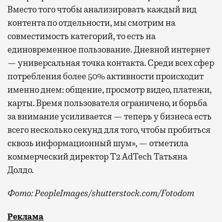
Вместо того чтобы анализировать каждый вид
контента по отдельности, мы смотрим на
совместимость категорий, то есть на
единовременное пользование. Дневной интернет
— универсальная точка контакта. Среди всех сфер
потребления более 50% активности происходит
именно днем: общение, просмотр видео, платежи,
карты. Время пользователя ограничено, и борьба
за внимание усиливается — теперь у бизнеса есть
всего несколько секунд для того, чтобы пробиться
сквозь информационный шум», — отметила
коммерческий директор Т2 AdTech Татьяна
Долдо.
Фото: PeopleImages/shutterstock.com/Fotodom
Мобильный оператор Т2 изучил модели интернет-потр
Реклама