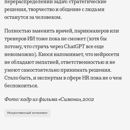
перераспределении задач: стратегические
решения, творчество и общение с людьми
останутся за человеком.
Полностью заменить врачей, парикмахеров или
тренеров ИИ тоже пока не сможет (хотя бы
потому, что стричь через ChatGPT все еще
невозможно). Киося напоминает, что нейросети
не обладают эмпатией, ответственностью и не
умеют самостоятельно принимать решения.
Стало быть, и экспертам в сфере HR пока не о чем
беспокоиться.
Фото: кадр из фильма «Симона», 2002
Ни одна неделя уже не обходится без нового прогно
Искусственный интеллект